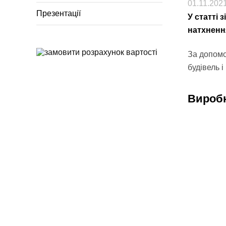
01.11.202
Презентації
У статті 
натхненн
За допомо
будівель 
Виробн