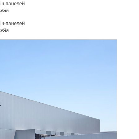
рбія
рбія