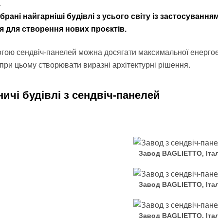
1
зібрані найгарніші будівлі з усього світу із застосуван
я для створення нових проєктів.
гою сендвіч-панелей можна досягати максимальної енергое
і при цьому створювати виразні архітектурні рішення.
ичі будівлі з
сендвіч-панелей
Завод BAGLIETTO, Італ
Завод BAGLIETTO, Італ
Завод BAGLIETTO, Італ