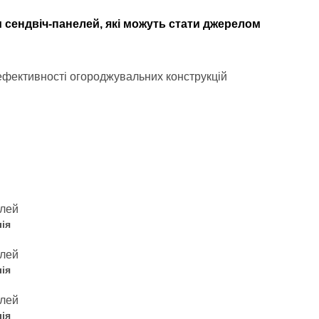
ням сендвіч-панелей, які можуть стати джерелом
фективності огороджувальних конструкцій
ія
ія
ія