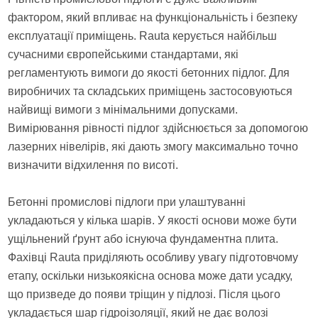
фактором, який впливає на функціональність і безпеку
експлуатації приміщень. Rauta керується найбільш
сучасними європейськими стандартами, які
регламентують вимоги до якості бетонних підлог. Для
виробничих та складських приміщень застосовуються
найвищі вимоги з мінімальними допусками.
Вимірювання рівності підлог здійснюється за допомогою
лазерних нівелірів, які дають змогу максимально точно
визначити відхилення по висоті.
Бетонні промислові підлоги при улаштуванні
укладаються у кілька шарів. У якості основи може бути
ущільнений ґрунт або існуюча фундаментна плита.
Фахівці Rauta приділяють особливу увагу підготовчому
етапу, оскільки низькоякісна основа може дати усадку,
що призведе до появи тріщин у підлозі. Після цього
укладається шар гідроізоляції, який не дає волозі