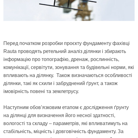
Перед початком розробки проєкту фундаменту фахівці
Rauta проводять ретельний аналіз ділянки і збирають
інформацію про топографію, дренаж, рослинність,
комунікації, сервітути, зонування та будівельні норми, які
впливають на ділянку. Також визначаються особливості
ділянки, такі як схили і забруднений ґрунт, а також
імовірність повені та землетрусу.
Наступним обов’язковим етапом є дослідження ґрунту
на ділянці для визначення його несної здатності,
вологості та складу – параметрів, які впливатимуть на
стабільність, міцність і довговічність фундаменту. За