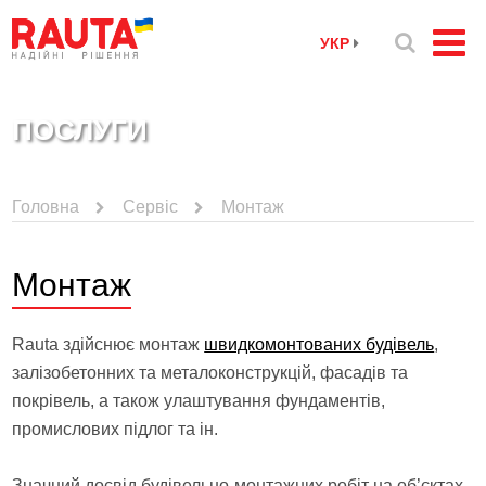
УКР
ПОСЛУГИ
Головна
Сервіс
Монтаж
Монтаж
Rauta здійснює монтаж
швидкомонтованих будівель
,
залізобетонних та металоконструкцій, фасадів та
покрівель, а також улаштування фундаментів,
промислових підлог та ін.
Значний досвід будівельно-монтажних робіт на об’єктах