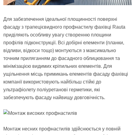
Для забезпечення ідеальної площинності поверхні
фасаду з трапецієвидного профнастилу фахівці Rauta
приділяють особливу увагу створенню площини
профілів підконструкції. Всі добірні елементи (планки,
відливи, відкоси тощо) монтуються з максимально
точним приляганням до фасадного облицювання та
мінімізацією видимих кріпильних елементів. Для
ущільнення місць примикань елементів фасаду фахівці
компанії використовують найбільш стійкі до
ультрафіолету поліуретанові герметики, які
забезпечують фасаду найвищу довговічність.
Монтаж несних профнастилів здійснюється у повній