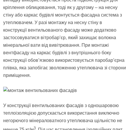
кріплення облицювання, тоді як у другому – на несну
стіну або каркас будівлі монтується фасадна система з
утеплювачем. У разі монтажу на несну стіну в
конструкції вентильованого фасаду може додатково
застосовуватися вітробар’єр, який захищає волокна
мінеральної вати від вивітрювання. При монтажі
вентфасаду на каркас будівлі з внутрішнього боку
конструкції обов’язково використовується паробар’єрна
плівка, яка запобігає зволоженню утеплювача зі сторони
приміщення.
У конструкції вентильованих фасадів з одношаровою
теплоізоляцією допускається використання виключно
негорючого мінераловатного утеплювача щільністю не
3
менше 75 кг/м
. Під час встановлення ізоляційних плит