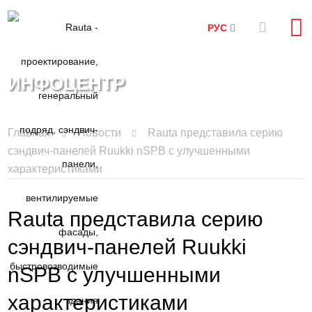
РУС
ИНФОЦЕНТР
Главная
Новости
Rauta представила серию
сэндвич-панелей Ruukki nSPB с улучшенными
характеристиками
Rauta представила серию
сэндвич-панелей Ruukki
nSPB с улучшенными
характеристиками