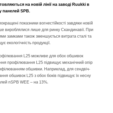
овляються на новій лінії на заводі Ruukki в
ку панелей SPB.
окращені показники вогнестійкості завдяки новій
ніше вироблялися лише для ринку Скандинавії. При
ими замками також зменшується витрата сталі та
ує екологічність продукції.
рофілювання L25 можливе для обох обшивок
ання профілювання L25 підвищує механічний опір
рофілюванням обшивки. Наприклад, для сендвіч-
ня обшивок L25 з обох боків підвищує їх несну
нелей nSPB WEE – на 13%.