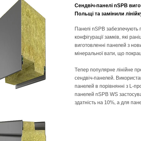
Сендвіч-панелі nSPB вигот
Польщі та замінили ліній
Панелі nSPB забезпечують п
конфігурації замків, які ра
виготовленні панелей з нов
мінеральної вати, що покращ
Тепер популярне лінійне п
сендвіч-панелей. Використ
панелей в порівнянні з L-п
панелей nSPB WS застосуван
здатність на 10%, а для па