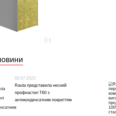
1
новини
02.07.2023
Rauta представила несний
профнастил Т60 з
антиконденсатним покриттям