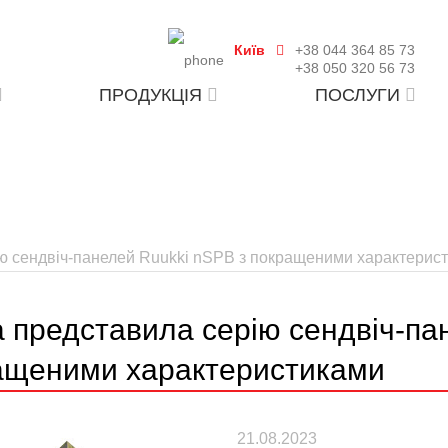
Київ
+38 044 364 85 73
+38 050 320 56 73
ПРОДУКЦІЯ
ПОСЛУГИ
ю сендвіч-панелей Ruukki nSPB з покращеними характерис
a представила серію сендвіч-па
ащеними характеристиками
21.08.2023