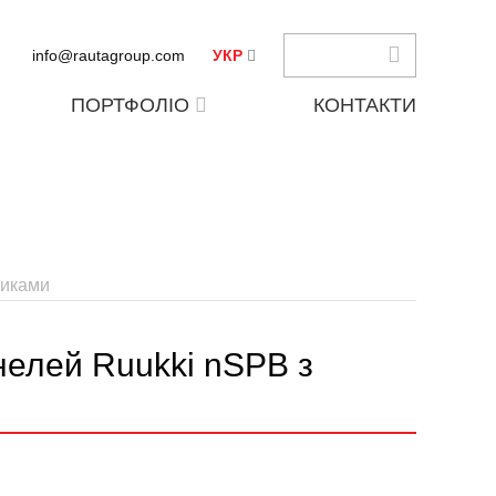
info@rautagroup.com
УКР
ПОРТФОЛІО
КОНТАКТИ
тиками
нелей Ruukki nSPB з