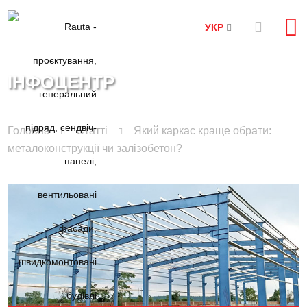
УКР
ІНФОЦЕНТР
Головна
Статті
Який каркас краще обрати:
металоконструкції чи залізобетон?