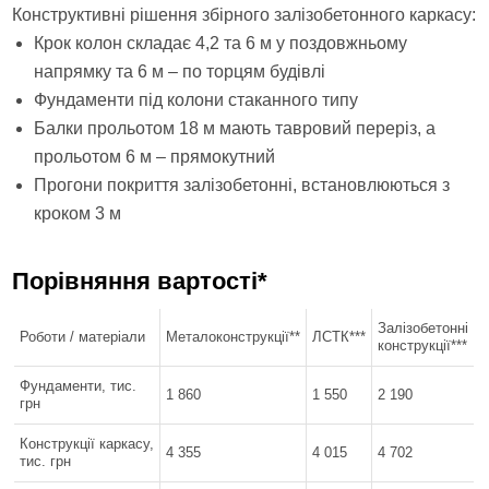
Конструктивні рішення збірного залізобетонного каркасу:
Крок колон складає 4,2 та 6 м у поздовжньому
напрямку та 6 м – по торцям будівлі
Фундаменти під колони стаканного типу
Балки прольотом 18 м мають тавровий переріз, а
прольотом 6 м – прямокутний
Прогони покриття залізобетонні, встановлюються з
кроком 3 м
Порівняння вартості*
Залізобетонні
Роботи / матеріали
Металоконструкції**
ЛСТК***
конструкції***
Фундаменти, тис.
1 860
1 550
2 190
грн
Конструкції каркасу,
4 355
4 015
4 702
тис. грн