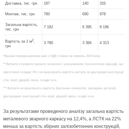
Доставка, тис. грн
187
140
326
Монтаж, тис. грн
780
690
978
Загальна вартість,
7 182
6 395
8 196
тис. грн
2
Вартість за 1 м
,
3 780
3 366
4 313
грн
*Вказані середньоринкові ціни з ПДВ станом на червень 2024 року.
** Витрати сталевого прокату зазначені з урахуванням технологічних відходів, що
орієнтовно складає 5% і не враховують вартість металу на другорядні конструкції
стін, воріт, дверей, вікон, сходів та ін.
*** Витрати не враховують вартість фасонних елементів, закладних деталей,
другорядних конструкцій стін, воріт, дверей, вікон, сходів та ін.
За результатами проведеного аналізу загальна вартість
металевого зварного каркасу на 12,4%, а ЛСТК на 22%
менша за вартість збірних залізобетонних конструкцій,