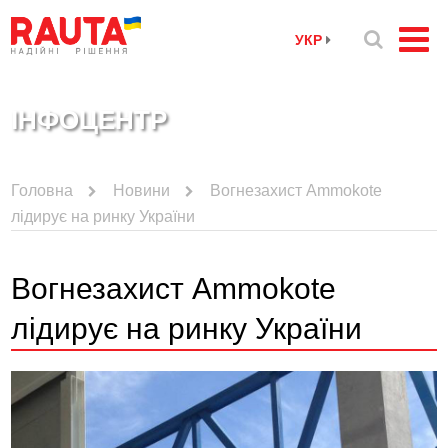
УКР
ІНФОЦЕНТР
Головна
Новини
Вогнезахист Ammokote
лідирує на ринку України
Вогнезахист Ammokote
лідирує на ринку України