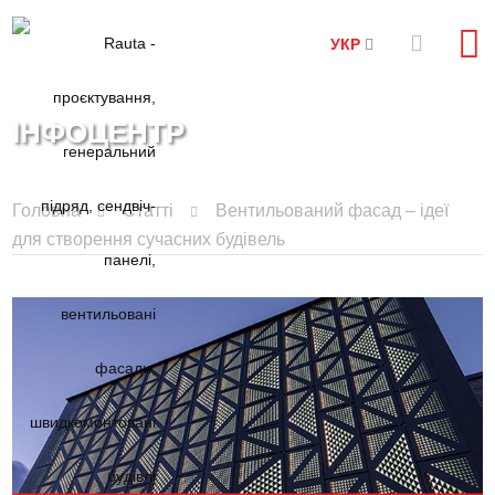
УКР
ІНФОЦЕНТР
Головна
Статті
Вентильований фасад – ідеї
для створення сучасних будівель