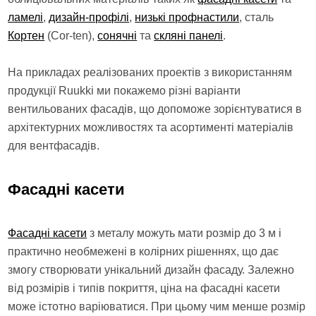
ламелі
,
дизайн-профілі
,
низькі профнастили
, сталь
Кортен
(Cor-ten),
сонячні
та
скляні панелі
.
На прикладах реалізованих проектів з використанням
продукції Ruukki ми покажемо різні варіанти
вентильованих фасадів, що допоможе зорієнтуватися в
архітектурних можливостях та асортименті матеріалів
для вентфасадів.
Фасадні касети
Фасадні касети
з металу можуть мати розмір до 3 м і
практично необмежені в колірних рішеннях, що дає
змогу створювати унікальний дизайн фасаду. Залежно
від розмірів і типів покриття, ціна на фасадні касети
може істотно варіюватися. При цьому чим менше розмір