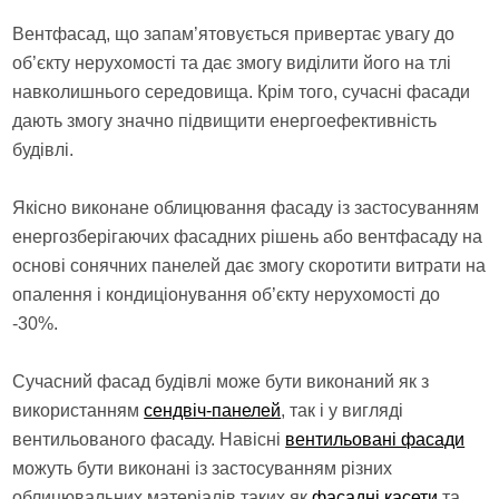
Вентфасад, що запам’ятовується привертає увагу до
об’єкту нерухомості та дає змогу виділити його на тлі
навколишнього середовища. Крім того, сучасні фасади
дають змогу значно підвищити енергоефективність
будівлі.
Якісно виконане облицювання фасаду із застосуванням
енергозберігаючих фасадних рішень або вентфасаду на
основі сонячних панелей дає змогу скоротити витрати на
опалення і кондиціонування об’єкту нерухомості до
-30%.
Сучасний фасад будівлі може бути виконаний як з
використанням
сендвіч-панелей
, так і у вигляді
вентильованого фасаду. Навісні
вентильовані фасади
можуть бути виконані із застосуванням різних
облицювальних матеріалів таких як
фасадні касети
та