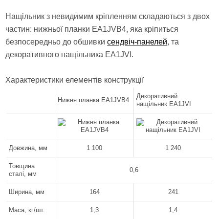
Нащільник з невидимим кріпленням складаються з двох
частин: нижньої планки EA1JVB4, яка кріпиться
безпосередньо до обшивки
сендвіч-панелей
, та
декоративного нащільника EA1JVI.
Характеристики елементів конструкції
Декоративний
Нижня планка EA1JVB4
нащільник EA1JVI
Довжина, мм
1 100
1 240
Товщина
0,6
сталі, мм
Ширина, мм
164
241
Маса, кг/шт.
1,3
1,4