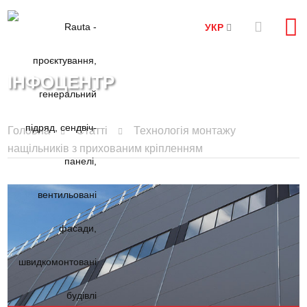
УКР
ІНФОЦЕНТР
Головна
Статті
Технологія монтажу
нащільників з прихованим кріпленням