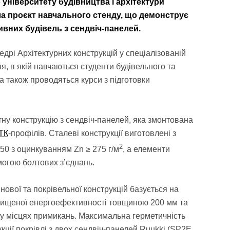
університету будівництва і архітектури
ла проєкт навчального стенду, що демонструє
вних будівель з сендвіч-панелей.
дрі Архітектурних конструкцій у спеціалізованій
я, в якій навчаються студенти будівельного та
 а також проводяться курси з підготовки
у конструкцію з сендвіч-панелей, яка змонтована
ТК
-профілів. Сталеві конструкції виготовлені з
2
50 з оцинкуванням Zn ≥ 275 г/м
, а елементи
могою болтових з’єднань.
інової та покрівельної конструкцій базується на
вищеної енергоефективності товщиною 200 мм та
у місцях примикань. Максимальна герметичність
кції покрівлі з двох сендвіч-панелей Ruukki (SP2E