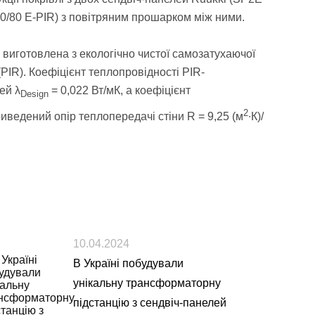
0/80 E-PIR) з повітряним прошарком між ними.
виготовлена з екологічно чистої самозатухаючої
(PIR). Коефіцієнт теплопровідності PIR-
ей λ
= 0,022 Вт/мК, а коефіцієнт
Design
2
иведений опір теплопередачі стіни R = 9,25 (м
∙К)/
10.04.2024
В Україні побудували
унікальну трансформаторну
підстанцію з сендвіч-панелей