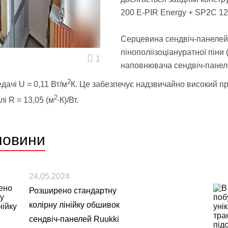
200 E-PIR Energy + SP2C 12
Серцевина сендвіч-панелей 
пінополіізоціануратної піни 
1
наповнювача сендвіч-панел
2
дачі U = 0,11 Вт/м
К. Це забезпечує надзвичайно високий пр
2
влі R = 13,05 (м
∙К)/Вт.
новини
24.05.2024
Розширено стандартну
колірну лінійку обшивок
сендвіч-панелей Ruukki