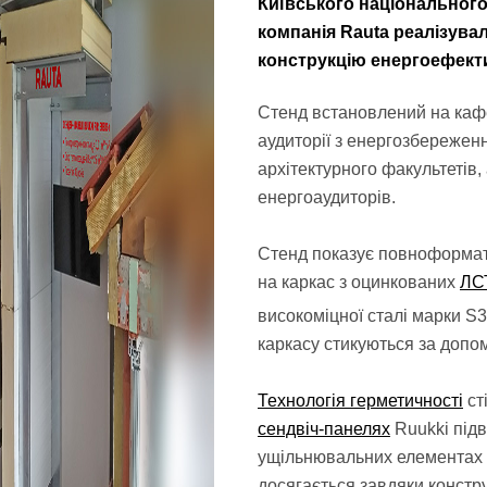
Київського національного 
компанія Rauta реалізува
конструкцію енергоефекти
Стенд встановлений на кафе
аудиторії з енергозбереженн
архітектурного факультетів,
енергоаудиторів.
Стенд показує повноформатн
на каркас з оцинкованих
ЛС
високоміцної сталі марки S3
каркасу стикуються за допо
Технологія герметичності
ст
сендвіч-панелях
Ruukki під
ущільнювальних елементах 
досягається завдяки констру