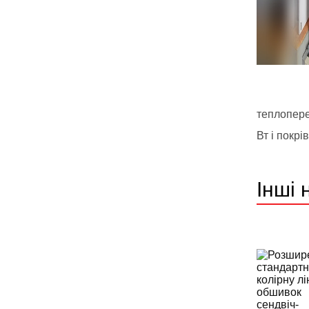
теплопере
Вт і покрі
Інші