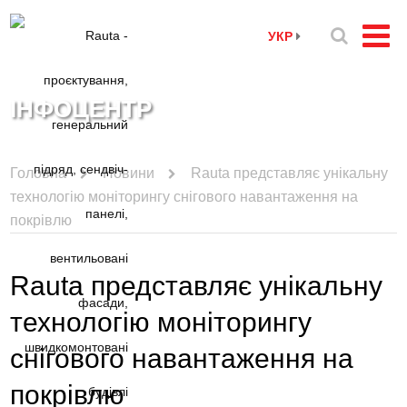
УКР
ІНФОЦЕНТР
Головна
Новини
Rauta представляє унікальну
технологію моніторингу снігового навантаження на
покрівлю
Rauta представляє унікальну
технологію моніторингу
снігового навантаження на
покрівлю