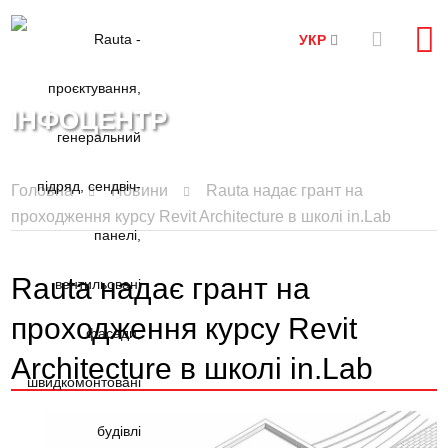
УКР
ІНФОЦЕНТР
Головна
Новини
Rauta надає грант на
проходження курсу Revit Architecture в школі in.Lab
Rauta надає грант на
проходження курсу Revit
Architecture в школі in.Lab