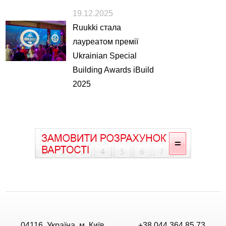
19.12.2025
Ruukki стала
лауреатом премії
Ukrainian Special
Building Awards iBuild
2025
04116, Україна, м. Київ,
+38 044 364 85 73