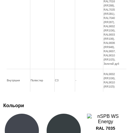
RAL7016
(RR288),
RAL7035
(RR2B1),
RAL7040
(RR287),
RAL9002
(RR1G6),
RAL9003
(RR106),
RAL9006
(RR946),
RAL9007,
RAL9010
(RR1G5),
Золотий дуб
RAL9002
(RR1G6),
Внутрішня
Поліестер
C3
-
RAL9010
(RR1G5)
Кольори
RAL 7035