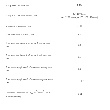
Модульна ширина, мм
1 100
(B) 1000 мм;
Модульна ширина (опція), мм
(A) 1200 мм (для 150, 180, 200 мм)
Мінімальна довжина, мм
2 000
Максимальна довжина, мм
12 000
Товщина зовнішньої обшивки (стандартно),
0,6
мм
Товщина зовнішньої обшивки (опціонально),
0,7
мм
Товщина внутрішньої обшивки (стандартно),
0,5
мм
Товщина внутрішньої обшивки (опціонально),
0,6; 0,7
мм
3
2
Повітронепроникність, q
, м
/год∙м
(тиск і
50
0,01
всмоктування)