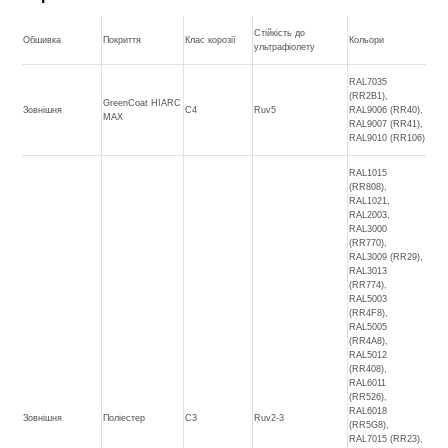
Стійкість до
Обшивка
Покриття
Клас корозії
Кольори
ультрафіолету
RAL7035
(RR2B1),
GreenCoat HIARC
Зовнішня
C4
Ruv5
RAL9006 (RR40),
MAX
RAL9007 (RR41),
RAL9010 (RR106)
RAL1015
(RR808),
RAL1021,
RAL2003,
RAL3000
(RR770),
RAL3009 (RR29),
RAL3013
(RR774),
RAL5003
(RR4F8),
RAL5005
(RR4A8),
RAL5012
(RR408),
RAL6011
(RR526),
RAL6018
Зовнішня
Поліестер
C3
Ruv2-3
(RR5G8),
RAL7015 (RR23),