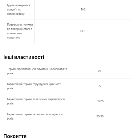
Група поширення
полум'я по
М0
наповнювачу
Поширення полум'я
по поверхні сталі з
РП1
полімерним
покриттям
Інші властивості
Термін ефективної експлуатації наповнювача,
25
років
Гарантійний термін структурної цілісності,
5
років
Гарантійний термін естетичної відповідності,
10-20
років
Гарантійний термін технічної відповідності,
20-30
років
Покриття