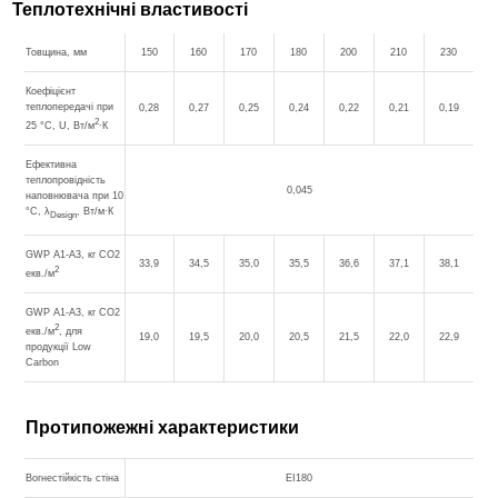
Теплотехнічні властивості
Товщина, мм
150
160
170
180
200
210
230
Коефіцієнт
теплопередачі при
0,28
0,27
0,25
0,24
0,22
0,21
0,19
2
25 °С, U, Вт/м
∙К
Ефективна
теплопровідність
0,045
наповнювача при 10
°С, λ
, Вт/м∙К
Design
GWP A1-A3, кг CO2
33,9
34,5
35,0
35,5
36,6
37,1
38,1
2
екв./м
GWP A1-A3, кг CO2
2
екв./м
, для
19,0
19,5
20,0
20,5
21,5
22,0
22,9
продукції Low
Carbon
Протипожежні характеристики
Вогнестійкість стіна
EI180