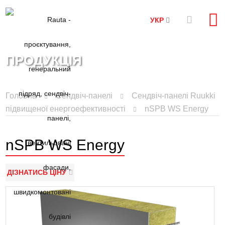
УКР
ПРОДУКЦІЯ
Головна
Сендвіч-панелі
Сендвіч-панелі Ruukki
підвищеної енергоефективності
nSPB WS Energy
nSPB WS Energy
ДІЗНАТИСЬ ЦІНУ