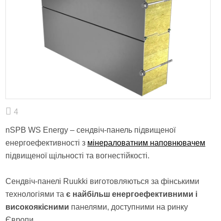
4
nSPB WS Energy – сендвіч-панель підвищеної
енергоефективності з
мінераловатним наповнювачем
підвищеної щільності та вогнестійкості.
Сендвіч-панелі Ruukki виготовляються за фінськими
технологіями та
є найбільш енергоефективними і
високоякісними
панелями, доступними на ринку
Європи.