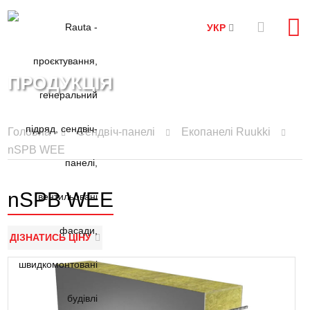
УКР
ПРОДУКЦІЯ
Головна
Сендвіч-панелі
Екопанелі Ruukki
nSPB WEE
nSPB WEE
ДІЗНАТИСЬ ЦІНУ