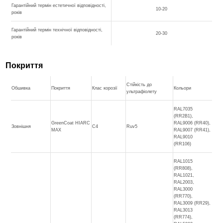
Гарантійний термін естетичної відповідності,
10-20
років
Гарантійний термін технічної відповідності,
20-30
років
Покриття
Стійкість до
Обшивка
Покриття
Клас корозії
Кольори
ультрафіолету
RAL7035
(RR2B1),
GreenCoat HIARC
RAL9006 (RR40),
Зовнішня
C4
Ruv5
MAX
RAL9007 (RR41),
RAL9010
(RR106)
RAL1015
(RR808),
RAL1021,
RAL2003,
RAL3000
(RR770),
RAL3009 (RR29),
RAL3013
(RR774),