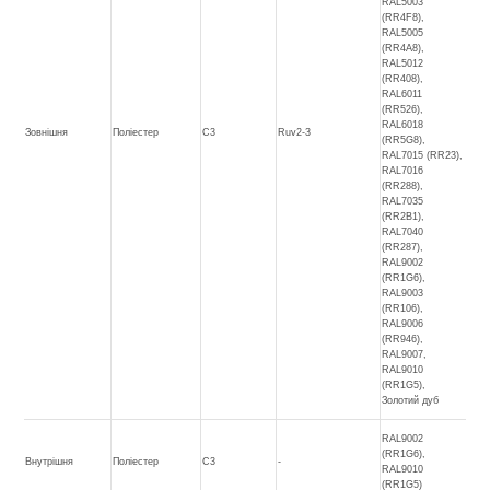
RAL5003
(RR4F8),
RAL5005
(RR4A8),
RAL5012
(RR408),
RAL6011
(RR526),
RAL6018
Зовнішня
Поліестер
C3
Ruv2-3
(RR5G8),
RAL7015 (RR23),
RAL7016
(RR288),
RAL7035
(RR2B1),
RAL7040
(RR287),
RAL9002
(RR1G6),
RAL9003
(RR106),
RAL9006
(RR946),
RAL9007,
RAL9010
(RR1G5),
Золотий дуб
RAL9002
(RR1G6),
Внутрішня
Поліестер
C3
-
RAL9010
(RR1G5)