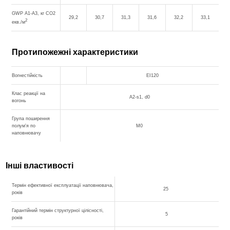
GWP A1-A3, кг CO2
29,2
30,7
31,3
31,6
32,2
33,1
2
екв./м
Протипожежні характеристики
Вогнестійкість
EI120
Клас реакції на
A2-s1, d0
вогонь
Група поширення
полум'я по
М0
наповнювачу
Інші властивості
Термін ефективної експлуатації наповнювача,
25
років
Гарантійний термін структурної цілісності,
5
років