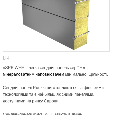
4
nSPB WEE – легка сендвіч-панель серії Еко з
мінераловатним наповнювачем
мінімальної щільності.
Сендвіч-панелі Ruukki виготовляються за фінськими
технологіями та є найбільш якісними панелями,
доступними на ринку Європи.
Сендвіч-панелі nSPB WEE мають відмінні