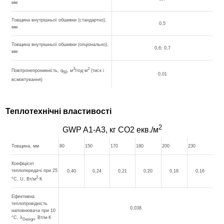
мм
Товщина внутрішньої обшивки (стандартно),
0,5
мм
Товщина внутрішньої обшивки (опціонально),
0,6; 0,7
мм
3
2
Повітронепроникність, q
, м
/год∙м
(тиск і
50
0,01
всмоктування)
Теплотехнічні властивості
2
GWP A1-A3, кг CO2 екв./м
Товщина, мм
80
150
170
180
200
230
Коефіцієнт
теплопередачі при 25
0,40
0,24
0,21
0,20
0,18
0,16
2
°С, U, Вт/м
∙К
Ефективна
теплопровідність
0,038
наповнювача при 10
°С, λ
, Вт/м∙К
Design