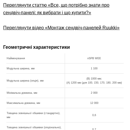
Переглянути статтю «Все, що потрібно знати про
сендвіч-панелі: як вибрати і що купити?»
Переглянути відео «Монтаж сендвіч-панелей Ruukki»
Геометричні характеристики
Найменування
nSPB WEE
Модульна ширина, мм
1 100
(B) 1000 мм;
Модульна ширина (опція), мм
(A) 1200 мм (для 100, 150, 170, 180, 200 мм)
Мінімальна довжина, мм
2 000
Максимальна довжина, мм
12 000
Товщина зовнішньої обшивки (стандартно),
0,6
мм
Товщина зовнішньої обшивки (опціонально),
0,7