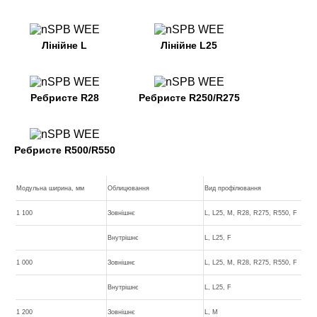
Лінійне L
Лінійне L25
Ребристе R28
Ребристе R250/R275
Ребристе R500/R550
Модульна ширина, мм
Облицювання
Вид профілювання
1 100
Зовнішнє
L, L25, M, R28, R275, R550, F
Внутрішнє
L, L25, F
1 000
Зовнішнє
L, L25, M, R28, R275, R550, F
Внутрішнє
L, L25, F
1 200
Зовнішнє
L, M