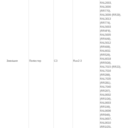
RAL2003,
RAL3000
(RR770),
RAL3009 (RR29),
RAL3013
(RR774),
RAL5003
(RR4F8),
RAL5005
(RR4A8),
RAL5012
(RR408),
RAL6011
(RR526),
RAL6018
Зовнішня
Поліестер
C3
Ruv2-3
(RR5G8),
RAL7015 (RR23),
RAL7016
(RR288),
RAL7035
(RR2B1),
RAL7040
(RR287),
RAL9002
(RR1G6),
RAL9003
(RR106),
RAL9006
(RR946),
RAL9007,
RAL9010
(RR1G5),