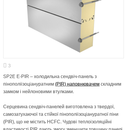
3
SP2E E-PIR – холодильна сендвіч-панель з
пінополіізоціануратним
(PIR) наповнювачем
складним
замком і нейлоновими втулками.
Серцевина сендвіч-панелей виготовлена ​​з твердої,
самозатухаючої та стійкої пінополіізоціануратної піни
(PIR), що не містить HCFC. Чудові теплоізоляційні
властивості PIR дають змогу зменшити товщину панелі,