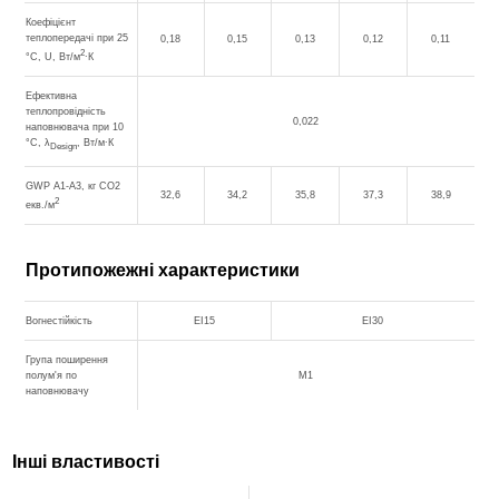
Коефіцієнт
теплопередачі при 25
0,18
0,15
0,13
0,12
0,11
2
°С, U, Вт/м
∙К
Ефективна
теплопровідність
0,022
наповнювача при 10
°С, λ
, Вт/м∙К
Design
GWP A1-A3, кг CO2
32,6
34,2
35,8
37,3
38,9
2
екв./м
Протипожежні характеристики
Вогнестійкість
EI15
EI30
Група поширення
полум'я по
М1
наповнювачу
Інші властивості