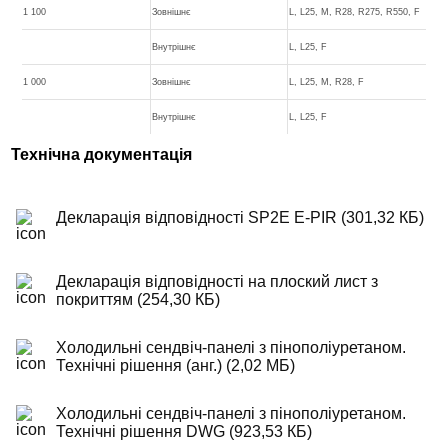
1 100
Зовнішнє
L, L25, M, R28, R275, R550, F
Внутрішнє
L, L25, F
1 000
Зовнішнє
L, L25, M, R28, F
Внутрішнє
L, L25, F
Технічна документація
Декларація відповідності SP2E E-PIR (301,32 КБ)
Декларація відповідності на плоский лист з
покриттям (254,30 КБ)
Холодильні сендвіч-панелі з пінополіуретаном.
Технічні рішення (анг.) (2,02 МБ)
Холодильні сендвіч-панелі з пінополіуретаном.
Технічні рішення DWG (923,53 КБ)