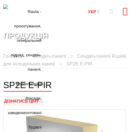
УКР
ПРОДУКЦІЯ
Головна
Сендвіч-панелі
Сендвіч-панелі Ruukki
для холодильних камер
SP2E E-PIR
SP2E E-PIR
ДІЗНАТИСЬ ЦІНУ