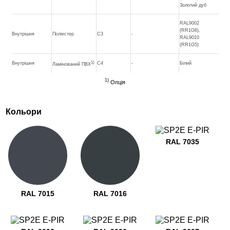
Золотий дуб
RAL9002
(RR1G6),
Внутрішня
Поліестер
C3
-
RAL9010
(RR1G5)
1)
Внутрішня
C4
-
Білий
Ламінований ПВХ
1)
Опція
Кольори
RAL 7035
RAL 7015
RAL 7016