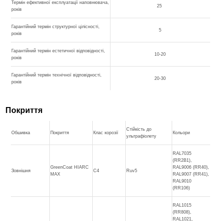
Термін ефективної експлуатації наповнювача,
25
років
Гарантійний термін структурної цілісності,
5
років
Гарантійний термін естетичної відповідності,
10-20
років
Гарантійний термін технічної відповідності,
20-30
років
Покриття
Стійкість до
Обшивка
Покриття
Клас корозії
Кольори
ультрафіолету
RAL7035
(RR2B1),
GreenCoat HIARC
RAL9006 (RR40),
Зовнішня
C4
Ruv5
MAX
RAL9007 (RR41),
RAL9010
(RR106)
RAL1015
(RR808),
RAL1021,