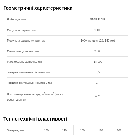
Геометричні характеристики
Найменування
SP2E E-PIR
Модульна ширина, мм
1 100
Модульна ширина (опція), мм
1000 мм (для 120, 140 мм)
Мінімальна довжина, мм
2 000
Максимальна довжина, мм
18 500
Товщина зовнішньої обшивки, мм
0,5
Товщина внутрішньої обшивки, мм
0,4
3
2
Повітронепроникність, q
, м
/год∙м
(тиск і
50
0,01
всмоктування)
Теплотехнічні властивості
Товщина, мм
120
140
160
180
200