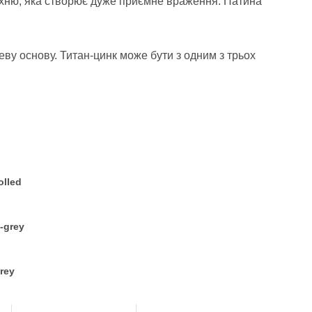
ерхню, яка створює дуже приємне враження. Патина
еву основу. Титан-цинк може бути з одним з трьох
olled
-grey
rey