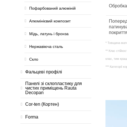
Обробка
Пофарбований алюміній
Алюмінієвий композит
Попере
патинув
покриття
Мідь, латунь і бронза
* Товщина мате
Нержавіюча сталь
** Клас стійко
Скло
клас, тим кращ
*** Категорії 
Фальцеві профілі
Панелі зі склопластику для
чистих приміщень Rauta
Decopan
Cor-ten (Кортен)
Forma