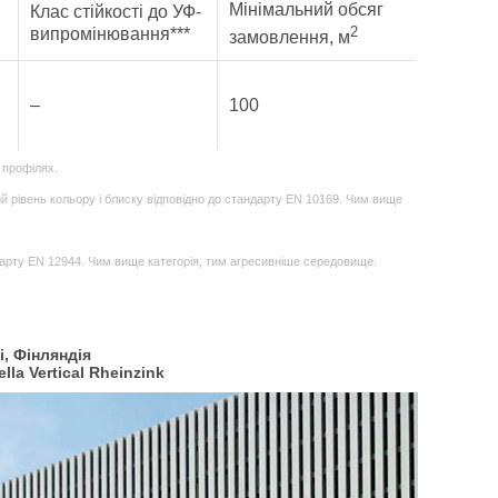
Мінімальний обсяг
Клас стійкості до УФ-
2
випромінювання***
замовлення, м
–
100
 профілях.
ий рівень кольору і блиску відповідно до стандарту EN 10169. Чим вище
андарту EN 12944. Чим вище категорія, тим агресивніше середовище.
і, Фінляндія
la Vertical Rheinzink