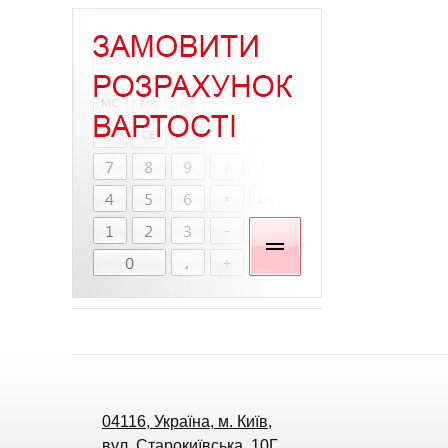
04116, Україна, м. Київ,
вул. Старокиївська, 10Г,