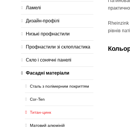
Патинован
Ламелі
практично
Дизайн-профілі
Rheinzink
рівнів пат
Низькі профнастили
Профнастили зі склопластика
Кольор
Скло і сонячні панелі
Фасадні матеріали
Сталь з полімерним покриттям
Cor-Ten
Титан-цинк
Матовий алюміній