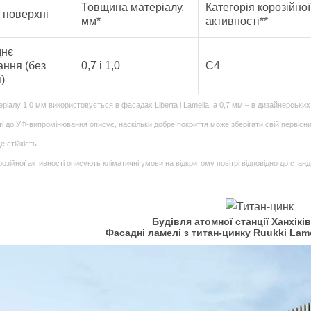
Товщина матеріалу,
Категорія корозійної
 поверхні
мм*
активності**
днє
ання (без
0,7 і 1,0
C4
)
ріалу 1,0 мм використовується в фасадах Liberta і Lamella, а 0,7 мм – в дизайнерських
сті до УФ-випромінювання описує, наскільки добре покриття може зберігати свій первісн
е стійкість.
корозійної активності описують кліматичні умови на відкритому повітрі відповідно до ст
Будівля атомної станції Ханхіків
Фасадні ламелі з титан-цинку Ruukki Lamel