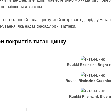
ий титан-цинк (rheinzink) має естетично м’яку матову пов
 не змінюється з часом.
 – це титановий сплав цинку, який покриває однорідну метал
інування, яка надає фасаду різні відтінки.
и покриттів титан-цинку
Ruukki Rheinzink Bright r
Ruukki Rheinzink Graphite
Ruukki Rheinzink Blue-g