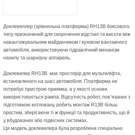
Доклевеллер (зрівняльна платформа) RH13B боксового
типу призначений для скорочення відстані та висоти між
навантажувальним майданчиком і кузовом вантажного
автомобіля, використовуючи гідравлічний механізм
нахилу та шарнірну аппарель.
Доклевелер RH13B має просторір для мультиліфта,
встановленого на шасі автомобіля. Платформа не
потребує пристрою приямка, а у якості основи
використовується рампа. Відсутність робот, пов’язаних з
підготовкою котловану, робить монтаж R13В більш
простим, зберігаючи ті ж функції та продуктивність, що й
у вбудованих або підвісних системах.
Ця модель доклевелера була розроблена спеціально