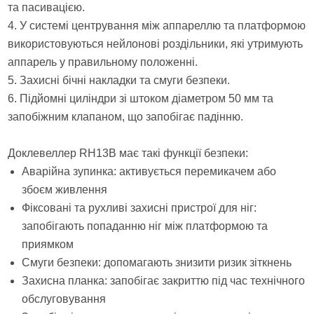
та пасивацією.
4. У системі центрування між аппареллю та платформою
використовуються нейлонові роздільники, які утримують
аппарель у правильному положенні.
5. Захисні бічні накладки та смуги безпеки.
6. Підйомні циліндри зі штоком діаметром 50 мм та
запобіжним клапаном, що запобігає падінню.
Доклевеллер RH13B має такі функції безпеки:
Аварійна зупинка: активується перемикачем або
збоєм живлення
Фіксовані та рухливі захисні пристрої для ніг:
запобігають попаданню ніг між платформою та
приямком
Смуги безпеки: допомагають знизити ризик зіткнень
Захисна планка: запобігає закриттю під час технічного
обслуговування