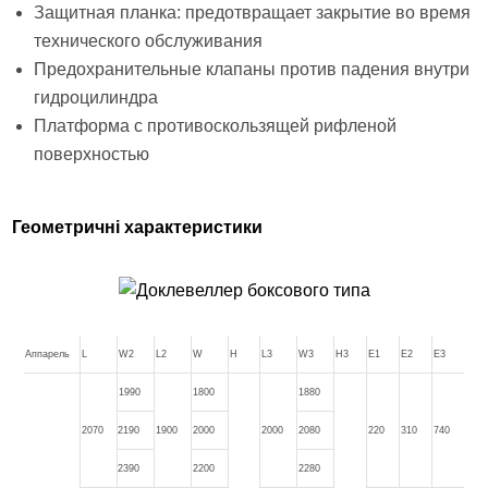
Защитная планка: предотвращает закрытие во время
технического обслуживания
Предохранительные клапаны против падения внутри
гидроцилиндра
Платформа с противоскользящей рифленой
поверхностью
Геометричні характеристики
Аппарель
L
W2
L2
W
H
L3
W3
H3
E1
E2
E3
1990
1800
1880
2070
2190
1900
2000
2000
2080
220
310
740
2390
2200
2280