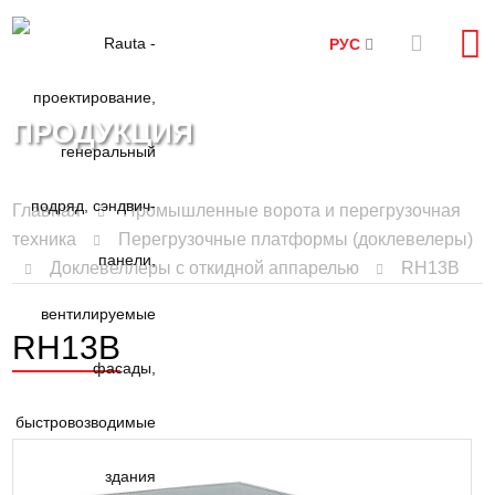
РУС
ПРОДУКЦИЯ
Главная
Промышленные ворота и перегрузочная
техника
Перегрузочные платформы (доклевелеры)
Доклевеллеры с откидной аппарелью
RH13B
RH13B