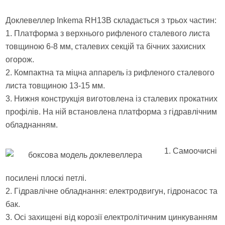
Доклевеллер Inkema RH13B складається з трьох частин:
1. Платформа з верхнього рифленого сталевого листа
товщиною 6-8 мм, сталевих секцій та бічних захисних
огорож.
2. Компактна та міцна аппарель із рифленого сталевого
листа товщиною 13-15 мм.
3. Нижня конструкція виготовлена із сталевих прокатних
профілів. На ній встановлена платформа з гідравлічним
обладнанням.
1. Самоочисні
посилені плоскі петлі.
2. Гідравлічне обладнання: електродвигун, гідронасос та
бак.
3. Осі захищені від корозії електролітичним цинкуванням