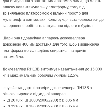
для стикування з вантажними автомобілями, що мають
власну навантажувальну платформу, тому під
зрівняльною платформою є вільний простір для
мультиліфта вантажівки. Конструкція встановлюється до
завершення робіт із влаштування підлоги в будівлі.
Шарнірна гідравлічна аппарель доклевеллера
довжиною 400 мм достатня для того, щоб вирівнююча
платформа могла надійно спиратися на причіп
автомобіля.
Доклевеллер RH13B витримує навантаження до 15 000
кг із максимальним робочим ухилом 12,5%.
Існує 4 стандартні розміри доклевеллера RH13B з
різною шириною відкидної аппарелі:
Д 2070 х (Ш 1800/2000/2200) х В 605 мм
Д 2310 х (Ш 1800/2000/2200) х В 605 мм