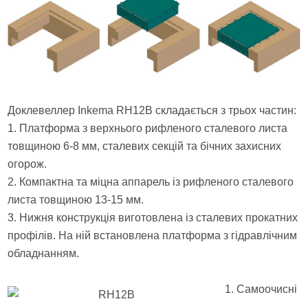
Доклевеллер Inkema RH12B складається з трьох частин:
1. Платформа з верхнього рифленого сталевого листа
товщиною 6-8 мм, сталевих секцій та бічних захисних
огорож.
2. Компактна та міцна аппарель із рифленого сталевого
листа товщиною 13-15 мм.
3. Нижня конструкція виготовлена із сталевих прокатних
профілів. На ній встановлена платформа з гідравлічним
обладнанням.
1. Самоочисні