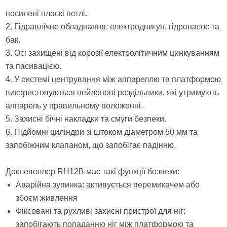
посилені плоскі петлі.
2. Гідравлічне обладнання: електродвигун, гідронасос та
бак.
3. Осі захищені від корозії електролітичним цинкуванням
та пасивацією.
4. У системі центрування між аппареллю та платформою
використовуються нейлонові роздільники, які утримують
аппарель у правильному положенні.
5. Захисні бічні накладки та смуги безпеки.
6. Підйомні циліндри зі штоком діаметром 50 мм та
запобіжним клапаном, що запобігає падінню.
Доклевеллер RH12B має такі функції безпеки:
Аварійна зупинка: активується перемикачем або
збоєм живлення
Фіксовані та рухливі захисні пристрої для ніг:
запобігають попаданню ніг між платформою та