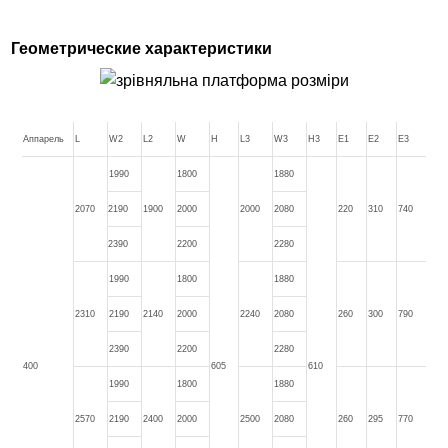
Геометрические характеристики
Аппарель
L
W2
L2
W
H
L3
W3
H3
E1
E2
E3
1990
1800
1880
2070
2190
1900
2000
2000
2080
220
310
740
2390
2200
2280
1990
1800
1880
2310
2190
2140
2000
2240
2080
260
300
790
2390
2200
2280
400
605
610
1990
1800
1880
2570
2190
2400
2000
2500
2080
260
295
770