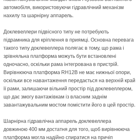
автомобіля, використовуючи гідравлічний механізм
нахилу та шарнірну аппарель.
Доклевеллери підвісного типу не потребують
підрамника для кріплення в приямці. Основна перевага
такого типу доклевеллера полягає в тому, що рама і
зрівняльна платформа можуть бути встановлені
одночасно, оскільки рама інтегрована в пристрій.
Вирівнююча платформа RH12B не має нижньої опори,
оскільки все навантаження передається на верхній край
її рами, залишаючи вільний простір під доклевеллером,
що дає змогу вантажівкам із власним заднім
завантажувальним мостом помістити його в цей простір.
Шарнірна гідравлічна аппарель доклевеллера
довжиною 400 мм достатня для того, щоб вирівнююча
платформа могла надійно спиратися на причіп