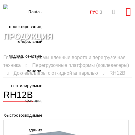
РУС
ПРОДУКЦИЯ
Главная
Промышленные ворота и перегрузочная
техника
Перегрузочные платформы (доклевелеры)
Доклевеллеры с откидной аппарелью
RH12B
RH12B