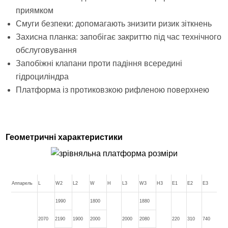
приямком
Смуги безпеки: допомагають знизити ризик зіткнень
Захисна планка: запобігає закриттю під час технічного
обслуговування
Запобіжні клапани проти падіння всередині
гідроциліндра
Платформа із протиковзкою рифленою поверхнею
Геометричні характеристики
Аппарель
L
W2
L2
W
H
L3
W3
H3
E1
E2
E3
1990
1800
1880
2070
2190
1900
2000
2000
2080
220
310
740