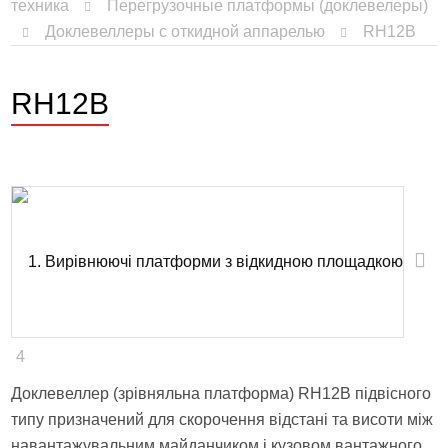
техника
Перегрузочные платформы (доклевелеры)
Доклевеллеры с откидной аппарелью
RH12B
RH12B
4
Доклевеллер (зрівняльна платформа) RH12B підвісного
типу призначений для скорочення відстані та висоти між
навантажувальним майданчиком і кузовом вантажного