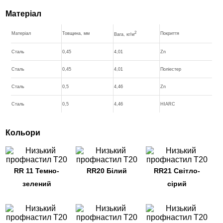
Матеріал
2
Матеріал
Товщина, мм
Покриття
Вага, кг/м
Сталь
0,45
4,01
Zn
Сталь
0,45
4,01
Поліестер
Сталь
0,5
4,46
Zn
Сталь
0,5
4,46
HIARC
Кольори
RR 11 Темно-
RR20 Білий
RR21 Світло-
зелений
сірий