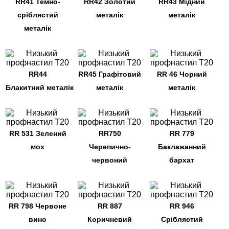
RR41 Темно-
RR42 Золотий
RR43 Мідний
сріблястий
металік
металік
металік
RR44
RR45 Графітовий
RR 46 Чорний
Блакитний металік
металік
металік
RR 531 Зелений
RR750
RR 779
мох
Черепично-
Баклажанний
червоний
бархат
RR 798 Червоне
RR 887
RR 946
вино
Коричневий
Сріблястий