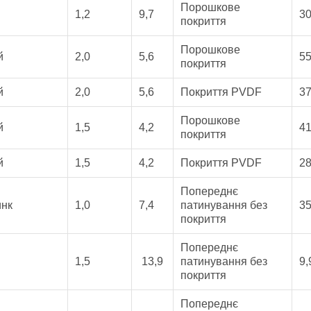
Порошкове
1,2
9,7
30
покриття
Порошкове
й
2,0
5,6
55
покриття
й
2,0
5,6
Покриття PVDF
37
Порошкове
й
1,5
4,2
41
покриття
й
1,5
4,2
Покриття PVDF
28
Попереднє
инк
1,0
7,4
патинування без
35
покриття
Попереднє
1,5
13,9
патинування без
9,
покриття
Попереднє