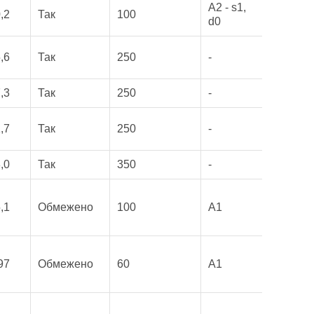
A2 - s1,
,2
Так
100
d0
,6
Так
250
-
,3
Так
250
-
,7
Так
250
-
,0
Так
350
-
,1
Обмежено
100
A1
97
Обмежено
60
A1