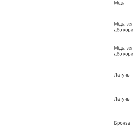
Мідь
Мідь, зе
або кор
Мідь, зе
або кор
Латунь
Латунь
Бронза