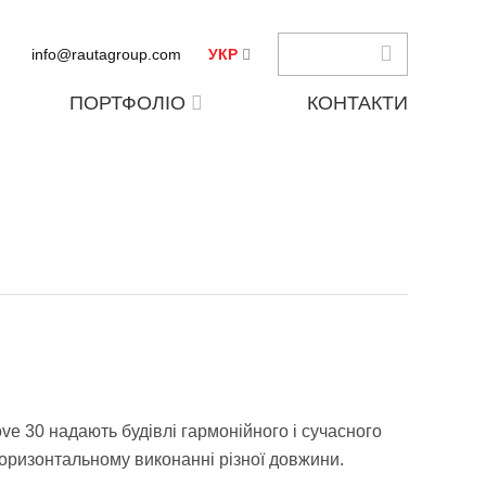
info@rautagroup.com
УКР
ПОРТФОЛІО
КОНТАКТИ
ve 30 надають будівлі гармонійного і сучасного
горизонтальному виконанні різної довжини.