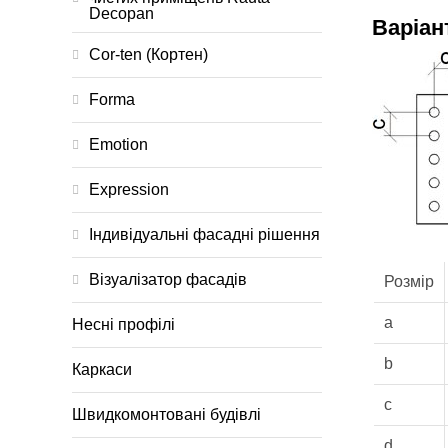
Decopan
Варіан
Cor-ten (Кортен)
Forma
Emotion
Expression
Індивідуальні фасадні рішення
Візуалізатор фасадів
Розмір
a
Несні профілі
b
Каркаси
c
Швидкомонтовані будівлі
d