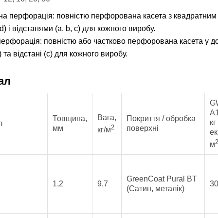
а перфорація: повністю перфорована касета з квадратним
d) і відстанями (a, b, c) для кожного виробу.
ерфорація: повністю або частково перфорована касета у до
) та відстані (c) для кожного виробу.
ал
G
A1
Вага,
Товщина,
Покриття / обробка
кг
л
2
мм
поверхні
кг/м
ек
м
GreenCoat Pural BT
1,2
9,7
30
(Сатин, металік)