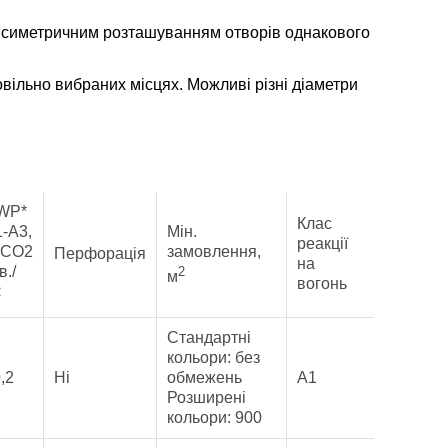
 симетричним розташуванням отворів однакового
вільно вибраних місцях. Можливі різні діаметри
WP*
Клас
-A3,
Мін.
реакції
 CO2
замовлення,
Перфорація
на
в./
2
м
вогонь
2
Стандартні
кольори: без
,2
Ні
обмежень
A1
Розширені
кольори: 900