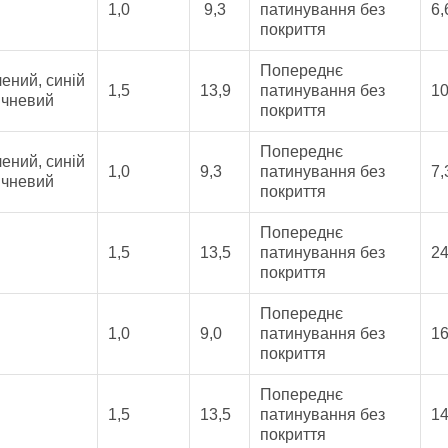
1,0
9,3
патинування без
6,
покриття
Попереднє
лений, синій
1,5
13,9
патинування без
10
ичневий
покриття
Попереднє
лений, синій
1,0
9,3
патинування без
7,
ичневий
покриття
Попереднє
1,5
13,5
патинування без
24
покриття
Попереднє
1,0
9,0
патинування без
16
покриття
Попереднє
1,5
13,5
патинування без
14
покриття