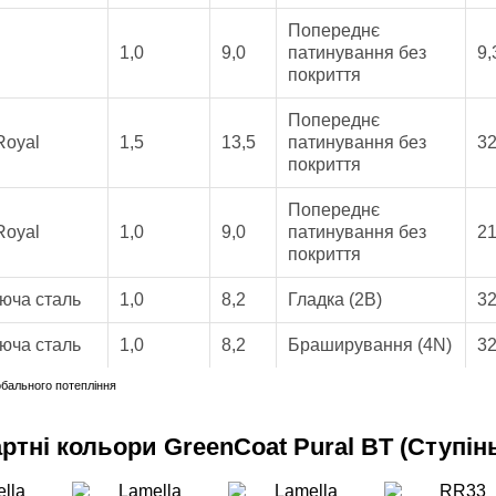
Попереднє
1,0
9,0
патинування без
9,
покриття
Попереднє
Royal
1,5
13,5
патинування без
32
покриття
Попереднє
Royal
1,0
9,0
патинування без
21
покриття
юча сталь
1,0
8,2
Гладка (2B)
32
юча сталь
1,0
8,2
Браширування (4N)
32
обального потепління
ртні кольори GreenCoat Pural BT (Ступінь 