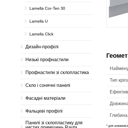
Lamella Cor-Ten 30
Lamella U
Lamella Click
Дизайн-профілі
Геомет
Низькі профнастили
Наймен
Профнастили зі склопластика
Тип крі
Скло і сонячні панелі
Ефектив
Фасадні матеріали
Довжина
Фальцеві профілі
Глибина
Панелі зі склопластику для
* для алюміні
чистих приміщень Rauta