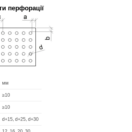
ти перфорації
мм
≥10
≥10
d+15, d+25, d+30
12, 16, 20, 30