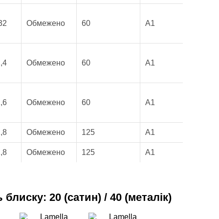
32
Обмежено
60
A1
,4
Обмежено
60
A1
,6
Обмежено
60
A1
,8
Обмежено
125
A1
,8
Обмежено
125
A1
блиску: 20 (сатин) / 40 (металік)