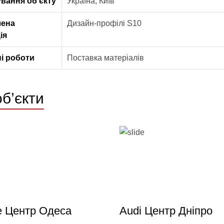
вання об’єкту
Україна, Київ
лена
Дизайн-профілі S10
ія
і роботи
Поставка матеріалів
об’єкти
e Центр Одеса
Audi Центр Дніпро