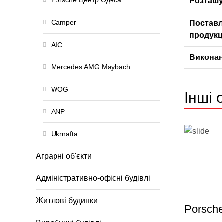
Porsche Центр Одеса
Розташу
Camper
Постав
продукц
АІС
Виконан
Mercedes AMG Maybach
WOG
Інші 
АNP
Ukrnafta
Аграрні об'єкти
Адміністративно-офісні будівлі
Житлові будинки
Porsch