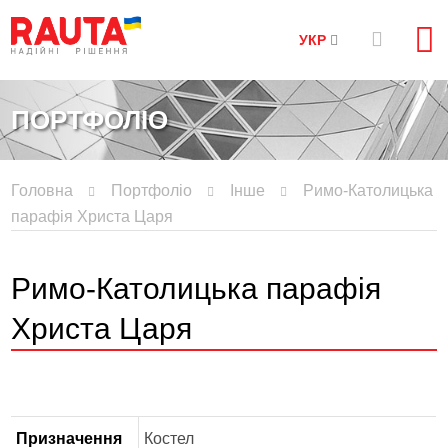
УКР
ПОРТФОЛІО
Головна
Портфоліо
Інше
Римо-Католицька
парафія Христа Царя
Римо-Католицька парафія
Христа Царя
Призначення
Костел