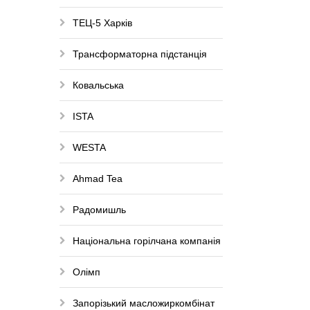
ТЕЦ-5 Харків
Трансформаторна підстанція
Ковальська
ISTA
WESTA
Ahmad Tea
Радомишль
Національна горілчана компанія
Олімп
Запорізький масложиркомбінат