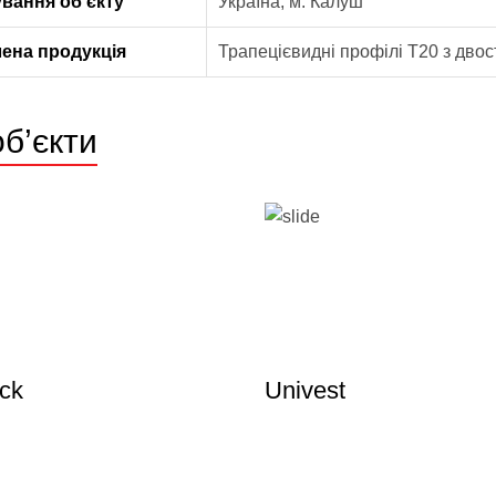
вання об’єкту
Україна, м. Калуш
ена продукція
Трапецієвидні профілі Т20 з двос
об’єкти
ck
Univest