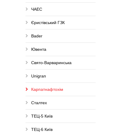
ЧАЕС
Єристівський ГЗК
Bader
Ювента
Свято-Варваринська
Unigran
Карпатнафтохім
Сталтех
ТЕЦ-5 Київ
ТЕЦ-6 Київ