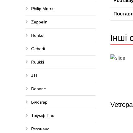
Розташу
Philip Morris
Поставл
Zeppelin
Henkel
Інші 
Geberit
Ruukki
JTI
Danone
Білозгар
Vetropa
Тріумф Пак
Резонанс