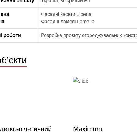
вання об’єкту
Україна, м. Кривий Ріг
лена
Фасадні касети Liberta
ія
Фасадні ламелі Lamella
і роботи
Розробка проєкту огороджувальних конст
об’єкти
легкоатлетичний
Maximum