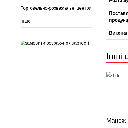
Розташу
Торговельно-розважальні центри
Постав
продукц
Інше
Виконан
Інші 
Манеж 