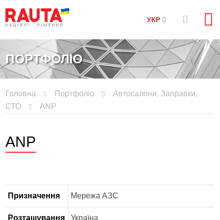
УКР
ПОРТФОЛІО
Головна
Портфоліо
Автосалони, Заправки,
СТО
АNP
АNP
Призначення
Мережа АЗС
Розташування
Україна