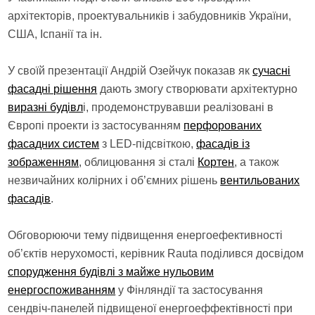
архітекторів, проектувальників і забудовників України,
США, Іспанії та ін.
У своїй презентації Андрій Озейчук показав як
сучасні
фасадні рішення
дають змогу створювати архітектурно
виразні будівл
і, продемонструвавши реалізовані в
Європі проекти із застосуванням
перфорованих
фасадних систем
з LED-підсвіткою,
фасадів із
зображенням
, облицювання зі сталі
Кортен
, а також
незвичайних колірних і об’ємних рішень
вентильованих
фасадів
.
Обговорюючи тему підвищення енергоефективності
об’єктів нерухомості, керівник Rauta поділився досвідом
спорудження будівлі з майже нульовим
енергоспоживанням
у Фінляндії та застосування
сендвіч-панелей підвищеної енергоеффектівності при