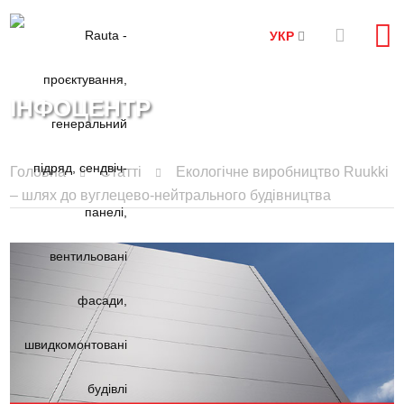
УКР
ІНФОЦЕНТР
Головна
Статті
Екологічне виробництво Ruukki
– шлях до вуглецево-нейтрального будівництва