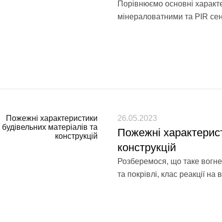
Порівнюємо основні характер
мінераловатними та PIR се
26.05.2023
Пожежні характерист
конструкцій
Розберемося, що таке вогне
та покрівлі, клас реакції на 