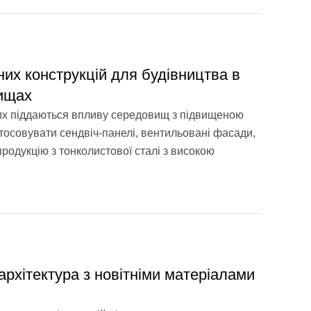
их конструкцій для будівництва в
ищах
яких піддаються впливу середовищ з підвищеною
стосовувати сендвіч-панелі, вентильовані фасади,
родукцію з тонколистової сталі з високою
архітектура з новітніми матеріалами