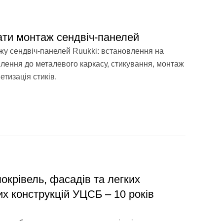
ати монтаж сендвіч-панелей
ажу сендвіч-панелей Ruukki: встановлення на
плення до металевого каркасу, стикування, монтаж
тизація стиків.
покрівель, фасадів та легких
их конструкцій УЦСБ – 10 років