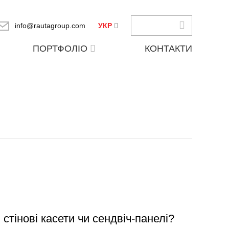
info@rautagroup.com
УКР
ПОРТФОЛІО
КОНТАКТИ
стінові касети чи сендвіч-панелі?