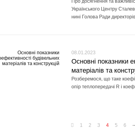
Про досягнення та важливіст
Українського Центру Сталево
нині Голова Ради директорі
08.01.2023
Основні показники е
матеріалів та констр
Розберемося, що таке коефі
опір теплопередачі R і коеф
1
2
3
4
5
6