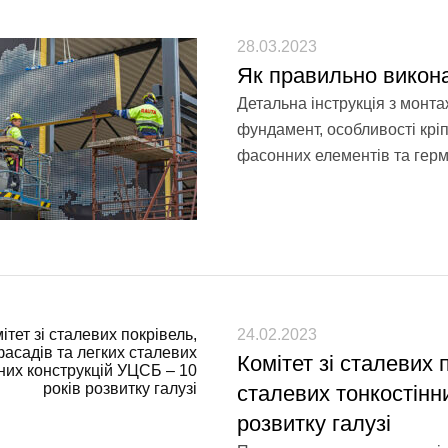
28.03.2023
Як правильно викон
Детальна інструкція з монт
фундамент, особливості крі
фасонних елементів та герме
24.02.2023
Комітет зі сталевих 
сталевих тонкостінн
розвитку галузі