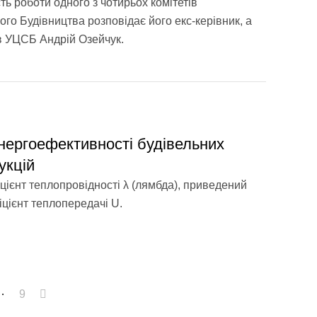
ь роботи одного з чотирьох комітетів
го Будівництва розповідає його екс-керівник, а
в УЦСБ Андрій Озейчук.
нергоефективності будівельних
укцій
цієнт теплопровідності λ (лямбда), приведений
іцієнт теплопередачі U.
…
9