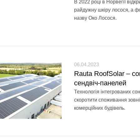
В 2022 році в Норвегії відк
райдужну шкіру лосося, а ф
назву Око Лосося.
06.04.2023
Rauta RoofSolar – со
сендвіч-панелей
Технологія інтегрованих сон
скоротити споживання зовні
комерційних будівель.