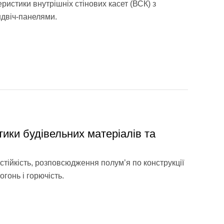
истики внутрішніх стінових касет (ВСК) з
ндвіч-панелями.
ики будівельних матеріалів та
стійкість, розповсюдження полум’я по конструкції
вогонь і горючість.