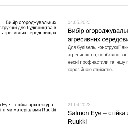
04.05.2023
Вибір огороджувальн
агресивних середов
Для будівель, конструкції 
агресивністю, необхідно за
несні профнастили та іншу п
корозійною стійкістю.
21.04.2023
Salmon Eye – стійка 
Ruukki