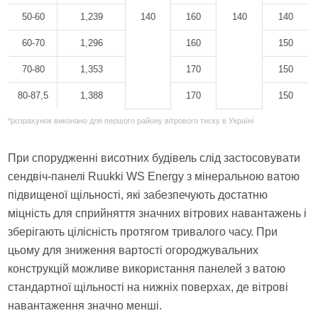
50-60
1,239
140
160
140
140
60-70
1,296
160
150
70-80
1,353
170
150
80-87,5
1,388
170
150
*розрахунок виконано для першого району вітрового тиску в Україні
При спорудженні висотних будівель слід застосовувати
сендвіч-панелі Ruukki WS Energy з мінеральною ватою
підвищеної щільності, які забезпечують достатню
міцність для сприйняття значних вітрових навантажень і
зберігають цілісність протягом тривалого часу. При
цьому для зниження вартості огороджувальних
конструкцій можливе використання панелей з ватою
стандартної щільності на нижніх поверхах, де вітрові
навантаження значно менші.