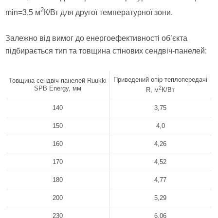
2
min=3,5 м
К/Вт для другої температурної зони.
Залежно від вимог до енергоефективності об’єкта
підбирається тип та товщина стінових сендвіч-панелей:
Приведений опір теплопередачі
Товщина сендвіч-панелей Ruukki
SPB Energy, мм
2
R, м
К/Вт
140
3,75
150
4,0
160
4,26
170
4,52
180
4,77
200
5,29
230
6,06