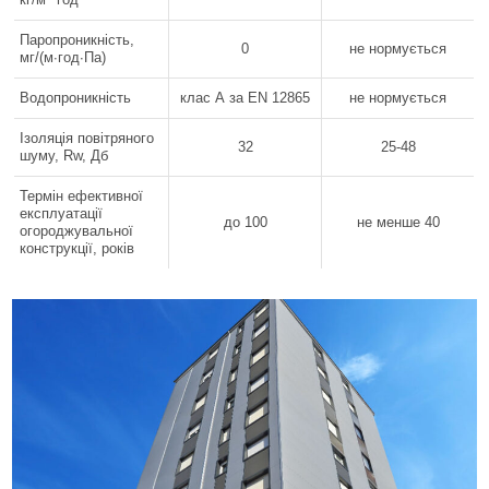
Паропроникність,
0
не нормується
мг/(м∙год∙Па)
Водопроникність
клас А за EN 12865
не нормується
Ізоляція повітряного
32
25-48
шуму, Rw, Дб
Термін ефективної
експлуатації
до 100
не менше 40
огороджувальної
конструкції, років