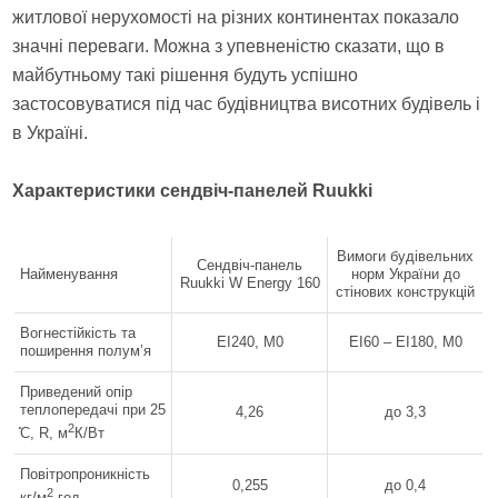
житлової нерухомості на різних континентах показало
значні переваги. Можна з упевненістю сказати, що в
майбутньому такі рішення будуть успішно
застосовуватися під час будівництва висотних будівель і
в Україні.
Характеристики сендвіч-панелей Ruukki
Вимоги будівельних
Сендвіч-панель
Найменування
норм України до
Ruukki W Energy 160
стінових конструкцій
Вогнестійкість та
EI240, М0
EI60 – EI180, М0
поширення полум’я
Приведений опір
теплопередачі при 25
4,26
до 3,3
2
̊С, R, м
К/Вт
Повітропроникність
0,255
до 0,4
2
кг/м
год