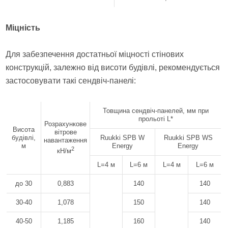
Міцність
Для забезпечення достатньої міцності стінових
конструкцій, залежно від висоти будівлі, рекомендується
застосовувати такі сендвіч-панелі:
Товщина сендвіч-панелей, мм при
прольоті L*
Розрахункове
Висота
вітрове
будівлі,
Ruukki SPB W
Ruukki SPB WS
навантаження
м
Energy
Energy
2
кН/м
L=4 м
L=6 м
L=4 м
L=6 м
до 30
0,883
140
140
30-40
1,078
150
140
40-50
1,185
160
140