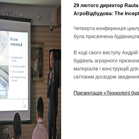
29 лютого директор Rauta
АгроВідбудова: The Incept
Четверта конференція циклу
була присвячена будівництву
В ході свого виступу Андрій
будівель аграрного признач
матеріалів і конструкцій для
світовим досвідом зведення
Презентація «Технології бу