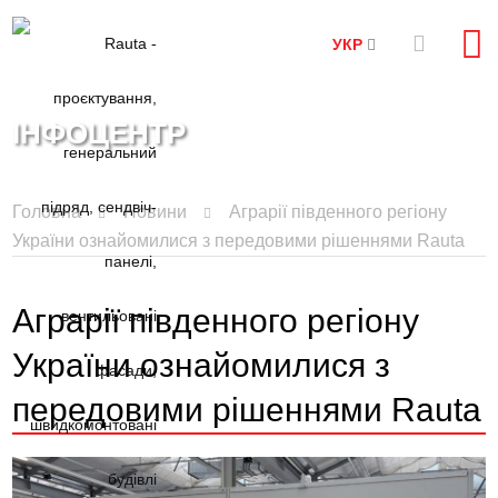
УКР
ІНФОЦЕНТР
Головна
Новини
Аграрії південного регіону
України ознайомилися з передовими рішеннями Rauta
Аграрії південного регіону
України ознайомилися з
передовими рішеннями Rauta