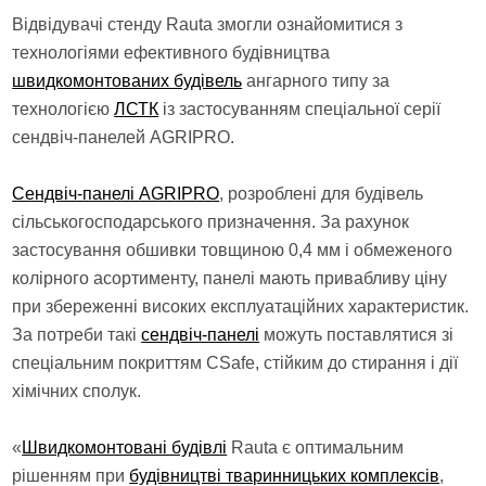
Відвідувачі стенду Rauta змогли ознайомитися з
технологіями ефективного будівництва
швидкомонтованих будівель
ангарного типу за
технологією
ЛСТК
із застосуванням спеціальної серії
сендвіч-панелей AGRIPRO.
Сендвіч-панелі AGRIPRO
, розроблені для будівель
сільськогосподарського призначення. За рахунок
застосування обшивки товщиною 0,4 мм і обмеженого
колірного асортименту, панелі мають привабливу ціну
при збереженні високих експлуатаційних характеристик.
За потреби такі
сендвіч-панелі
можуть поставлятися зі
спеціальним покриттям CSafe, стійким до стирання і дії
хімічних сполук.
«
Швидкомонтовані будівлі
Rauta є оптимальним
рішенням при
будівництві тваринницьких комплексів
,