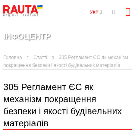
УКР
ІНФОЦЕНТР
Головна
Статті
305 Регламент ЄС як механізм
покращення безпеки і якості будівельних матеріалів
305 Регламент ЄС як
механізм покращення
безпеки і якості будівельних
матеріалів