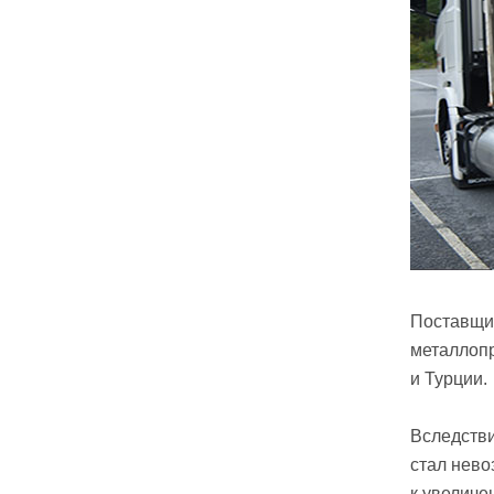
Поставщик
металлопр
и Турции.
Вследстви
стал нево
к увеличе