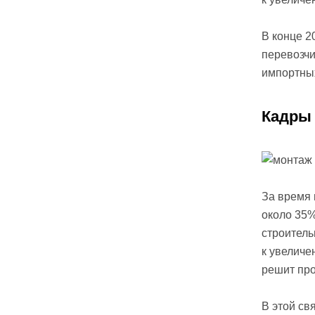
В конце 2
перевозчи
импортны
Кадры
За время 
около 35%
строитель
к увеличе
решит пр
В этой св