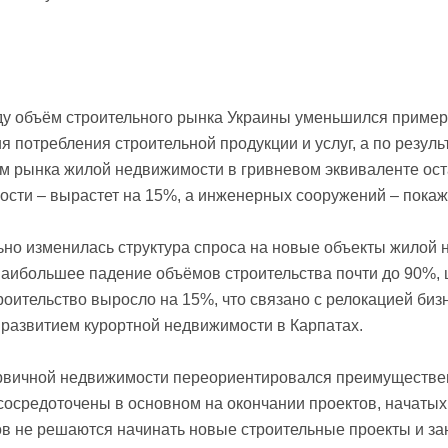
ду объём строительного рынка Украины уменьшился пример
я потребления строительной продукции и услуг, а по резул
м рынка жилой недвижимости в гривневом эквиваленте ост
сти – вырастет на 15%, а инженерных сооружений – покаж
но изменилась структура спроса на новые объекты жилой
аибольшее падение объёмов строительства почти до 90%, 
роительство выросло на 15%, что связано с релокацией би
развитием курортной недвижимости в Карпатах.
рвичной недвижимости переориентировался преимуществен
сосредоточены в основном на окончании проектов, начатых
в не решаются начинать новые строительные проекты и з