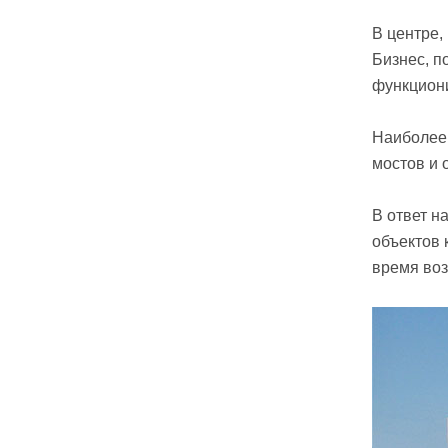
В центре,
Бизнес, п
функцион
Наиболее 
мостов и 
В ответ н
объектов 
время воз