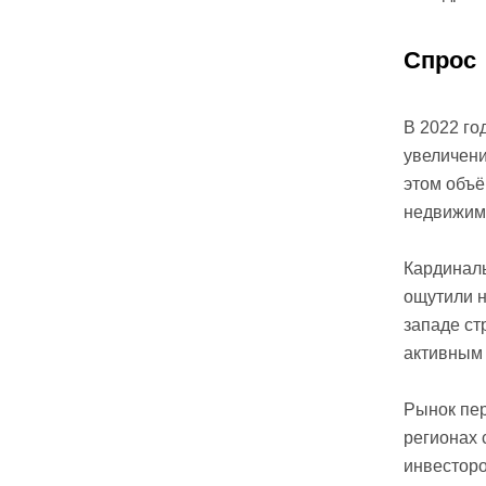
Спрос
В 2022 го
увеличени
этом объё
недвижимо
Кардиналь
ощутили н
западе ст
активным 
Рынок пе
регионах 
инвесторо