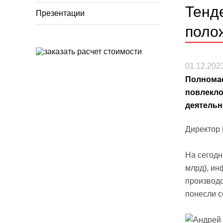
Тенд
Презентации
поло
01.12.202
Полномас
повлекло
деятельн
Директор 
На сегодн
млрд), ин
производ
понесли с