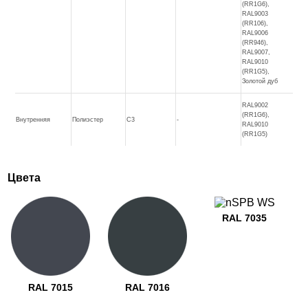
(RR1G6),
RAL9003
(RR106),
RAL9006
(RR946),
RAL9007,
RAL9010
(RR1G5),
Золотой дуб
RAL9002
(RR1G6),
Внутренняя
Полиэстер
C3
-
RAL9010
(RR1G5)
Цвета
RAL 7035
RAL 7015
RAL 7016