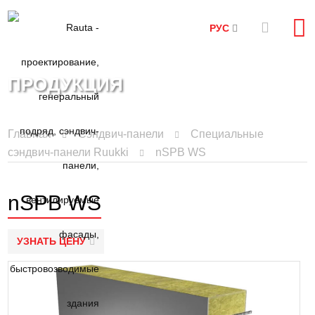
РУС
ПРОДУКЦИЯ
Главная
Сэндвич-панели
Специальные
сэндвич-панели Ruukki
nSPB WS
nSPB WS
УЗНАТЬ ЦЕНУ