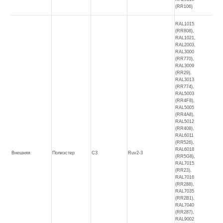
(RR106)
RAL1015
(RR808),
RAL1021,
RAL2003,
RAL3000
(RR770),
RAL3009
(RR29),
RAL3013
(RR774),
RAL5003
(RR4F8),
RAL5005
(RR4A8),
RAL5012
(RR408),
RAL6011
(RR526),
RAL6018
Внешняя
Полиэстер
C3
Ruv2-3
(RR5G8),
RAL7015
(RR23),
RAL7016
(RR288),
RAL7035
(RR2B1),
RAL7040
(RR287),
RAL9002