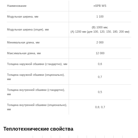
Наименование
nSPB WS
Модульная ширина, мм
1 100
(B) 1000 мм;
Модульная ширина (опция), мм
(A) 1200 мм (для 100, 120, 150, 180, 200 мм)
Минимальная длина, мм
2 000
Максимальная длина, мм
12 000
Толщина наружной обшивки (стандартно), мм
0,6
Толщина наружной обшивки (опционально),
0,7
мм
Толщина внутренней обшивки (стандартно),
0,5
мм
Толщина внутренней обшивки (опционально),
0,6; 0,7
мм
Теплотехнические свойства