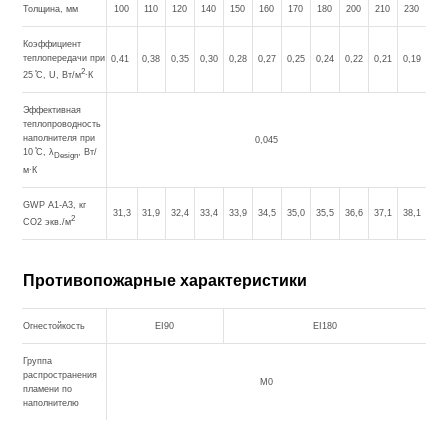
Толщина, мм
100
110
120
140
150
160
170
180
200
210
230
Коэффициент
теплопередачи при
0,41
0,38
0,35
0,30
0,28
0,27
0,25
0,24
0,22
0,21
0,19
2
25 ̊С, U, Вт/м
∙К
Эффективная
теплопроводность
наполнителя при
0,045
10 ̊С, λ
, Вт/
Design
м∙К
GWP A1-A3, кг
31,3
31,9
32,4
33,4
33,9
34,5
35,0
35,5
36,6
37,1
38,1
2
CO2 экв./м
Противопожарные характеристики
Огнестойкость
EI90
EI180
Группа
распространения
М0
пламени по
наполнителю