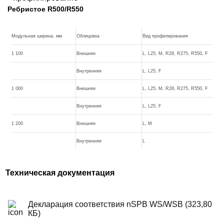
Ребристое R500/R550
Модульная ширина, мм
Облицовка
Вид профилирования
1 100
Внешняя
L, L25, M, R28, R275, R550, F
Внутренняя
L, L25, F
1 000
Внешняя
L, L25, M, R28, R275, R550, F
Внутренняя
L, L25, F
1 200
Внешняя
L, M
Внутренняя
L
Техническая документация
Декларация соответствия nSPB WS/WSB (323,80
КБ)