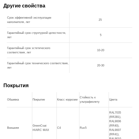
Другие свойства
Срок эффективной эксплуатации
25
наполнителя, лет
Гарантийный срок структурной целостности,
5
лет
Гарантийный срок эстетического
10-20
соответствия, лет
Гарантийный срок технического соответствия,
20-30
лет
Покрытия
Стойкость к
Обшивка
Покрытие
Класс коррозии
Цвета
ультрафиолету
RAL7035
(RR2B1),
RAL9006
GreenCoat
(RR40),
Внешняя
C4
Ruv5
HIARC MAX
RAL9007
(RR41),
RAL9010