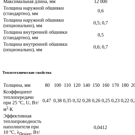
Максимальная длина, мм
12 000
Толщина наружной обшивки
0,6
(стандартно), мм
Толщина наружной обшивки
0,5; 0,7
(опционально), мм
Толщина внутренней обшивки
0,5
(стандартно), мм
Толщина внутренней обшивки
0,6; 0,7
(опционально), мм
Теплотехнические свойства
Толщина, мм
80
100
110
120
140
150
160
170
180
2
Коэффициент
теплопередачи
0,47
0,38
0,35
0,32
0,28
0,26
0,25
0,23
0,22
0,
при 25 °С, U, Вт/
2
м
∙К
Эффективная
теплопроводность
наполнителя при
0,0412
10 °С, λ
, Вт/
Design