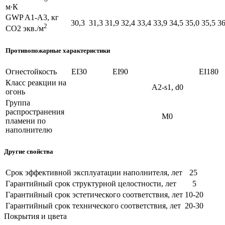
м∙К
GWP A1-A3, кг
30,3
31,3
31,9
32,4
33,4
33,9
34,5
35,0
35,5
36
2
CO2 экв./м
Противопожарные характеристики
Огнестойкость
EI30
EI90
EI180
Класс реакции на
A2-s1, d0
огонь
Группа
распространения
М0
пламени по
наполнителю
Другие свойства
Срок эффективной эксплуатации наполнителя, лет
25
Гарантийный срок структурной целостности, лет
5
Гарантийный срок эстетического соответствия, лет
10-20
Гарантийный срок технического соответствия, лет
20-30
Покрытия и цвета