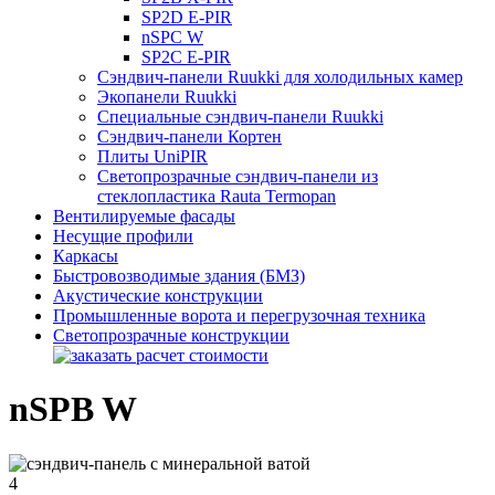
SP2D E-PIR
nSPC W
SP2C E-PIR
Сэндвич-панели Ruukki для холодильных камер
Экопанели Ruukki
Специальные сэндвич-панели Ruukki
Сэндвич-панели Кортен
Плиты UniPIR
Светопрозрачные сэндвич-панели из
стеклопластика Rauta Termopan
Вентилируемые фасады
Несущие профили
Каркасы
Быстровозводимые здания (БМЗ)
Акустические конструкции
Промышленные ворота и перегрузочная техника
Cветопрозрачные конструкции
nSPB W
4