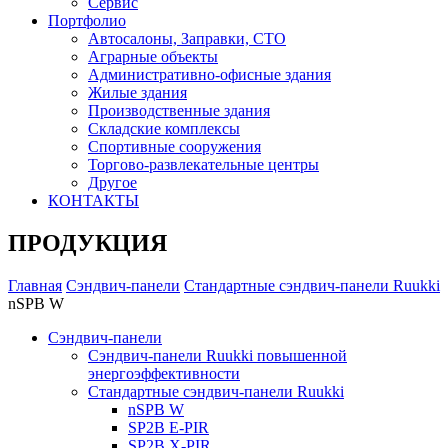
Сервис
Портфолио
Автосалоны, Заправки, СТО
Аграрные объекты
Административно-офисные здания
Жилые здания
Производственные здания
Складские комплексы
Спортивные сооружения
Торгово-развлекательные центры
Другое
КОНТАКТЫ
ПРОДУКЦИЯ
Главная
Сэндвич-панели
Стандартные сэндвич-панели Ruukki
nSPB W
Сэндвич-панели
Сэндвич-панели Ruukki повышенной
энергоэффективности
Стандартные сэндвич-панели Ruukki
nSPB W
SP2B E-PIR
SP2B X-PIR