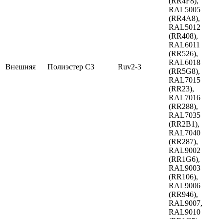
(RR4F8),
RAL5005
(RR4A8),
RAL5012
(RR408),
RAL6011
(RR526),
RAL6018
Внешняя
Полиэстер
C3
Ruv2-3
(RR5G8),
RAL7015
(RR23),
RAL7016
(RR288),
RAL7035
(RR2B1),
RAL7040
(RR287),
RAL9002
(RR1G6),
RAL9003
(RR106),
RAL9006
(RR946),
RAL9007,
RAL9010