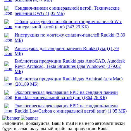
Сэндвич-панели с минеральной ватой. Технические
решения DWG (1,05 МБ)
Таблицы несущей способности сэндвич-панелей W с
минеральной ватой (анг) (343,29 КБ)
Инструкция по монтажу сэндвич-панелей Ruukki (3,39
МБ)
Аксессуары для сэндвич-панелей Ruukki (укр) (1,79
МБ)
Библиотека продукции Ruukki для AutoCAD, Autodesk
Revit, Archicad, Tekla Structures (для Windows) (379,02
МБ)
Библиотека продукции Ruukki для Archicad (для Mac)
(201,89 МБ)
Экологическая декларация EPD на сэндвич-панели
Ruukki с минеральной ватой (анг) (864,26 КБ)
Экологическая декларация EPD на сэндвич-панели
Ruukki LowCarbon с минеральной ватой (анг) (1,05 МБ)
Заполните, пожалуйста, Ваш E-mail и на него автоматически
будет выслан актуальный прайс на продукцию Rauta