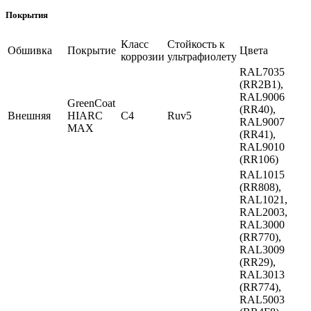
Покрытия
Класс
Стойкость к
Обшивка
Покрытие
Цвета
коррозии
ультрафиолету
RAL7035
(RR2B1),
RAL9006
GreenCoat
(RR40),
Внешняя
HIARC
C4
Ruv5
RAL9007
MAX
(RR41),
RAL9010
(RR106)
RAL1015
(RR808),
RAL1021,
RAL2003,
RAL3000
(RR770),
RAL3009
(RR29),
RAL3013
(RR774),
RAL5003