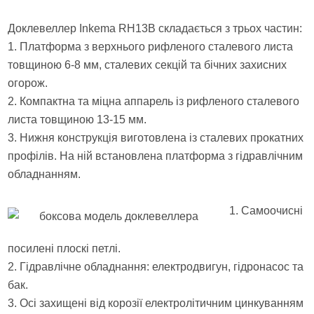
Доклевеллер Inkema RH13B складається з трьох частин:
1. Платформа з верхнього рифленого сталевого листа
товщиною 6-8 мм, сталевих секцій та бічних захисних
огорож.
2. Компактна та міцна аппарель із рифленого сталевого
листа товщиною 13-15 мм.
3. Нижня конструкція виготовлена із сталевих прокатних
профілів. На ній встановлена платформа з гідравлічним
обладнанням.
1. Самоочисні
посилені плоскі петлі.
2. Гідравлічне обладнання: електродвигун, гідронасос та
бак.
3. Осі захищені від корозії електролітичним цинкуванням