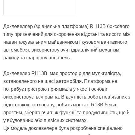
Доклевеллер (зрівняльна платформа) RH13B боксового
типу призначений для скорочення відстані та висоти між
навантажувальним майданчиком і кузовом вантажного
автомобіля, використовуючи гідравлічний механізм
нахилу та шарнірну аппарель.
Доклевелер RH13B має просторір для мультиліфта,
встановленого на шасі автомобіля. Платформа не
потребує пристрою приямка, а у якості основи
використовується рампа. Відсутність робот, пов’язаних з
підготовкою котловану, робить монтаж R13В більш
простим, зберігаючи ті ж функції та продуктивність, що й
у вбудованих або підвісних системах.
Ця модель доклевелера була розроблена спеціально