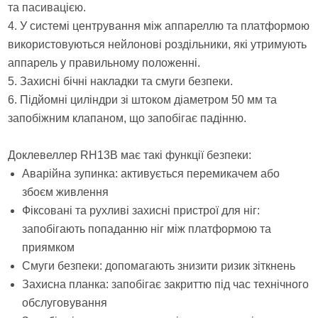
та пасивацією.
4. У системі центрування між аппареллю та платформою
використовуються нейлонові роздільники, які утримують
аппарель у правильному положенні.
5. Захисні бічні накладки та смуги безпеки.
6. Підйомні циліндри зі штоком діаметром 50 мм та
запобіжним клапаном, що запобігає падінню.
Доклевеллер RH13B має такі функції безпеки:
Аварійна зупинка: активується перемикачем або
збоєм живлення
Фіксовані та рухливі захисні пристрої для ніг:
запобігають попаданню ніг між платформою та
приямком
Смуги безпеки: допомагають знизити ризик зіткнень
Захисна планка: запобігає закриттю під час технічного
обслуговування