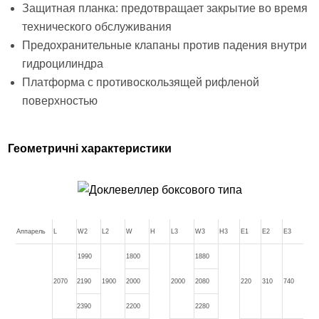
Защитная планка: предотвращает закрытие во время
технического обслуживания
Предохранительные клапаны против падения внутри
гидроцилиндра
Платформа с противоскользящей рифленой
поверхностью
Геометричні характеристики
Аппарель
L
W2
L2
W
H
L3
W3
H3
E1
E2
E3
1990
1800
1880
2070
2190
1900
2000
2000
2080
220
310
740
2390
2200
2280