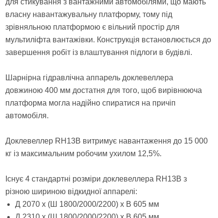
для стикування з вантажними автомобілями, що мають
власну навантажувальну платформу, тому під
зрівняльною платформою є вільний простір для
мультиліфта вантажівки. Конструкція встановлюється до
завершення робіт із влаштування підлоги в будівлі.
Шарнірна гідравлічна аппарель доклевеллера
довжиною 400 мм достатня для того, щоб вирівнююча
платформа могла надійно спиратися на причіп
автомобіля.
Доклевеллер RH13B витримує навантаження до 15 000
кг із максимальним робочим ухилом 12,5%.
Існує 4 стандартні розміри доклевеллера RH13B з
різною шириною відкидної аппарелі:
Д 2070 х (Ш 1800/2000/2200) х В 605 мм
Д 2310 х (Ш 1800/2000/2200) х В 605 мм