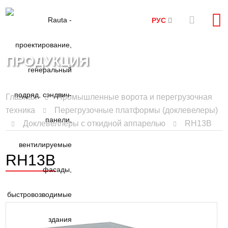
РУС
ПРОДУКЦИЯ
Главная
Промышленные ворота и перегрузочная
техника
Перегрузочные платформы (доклевелеры)
Доклевеллеры с откидной аппарелью
RH13B
RH13B