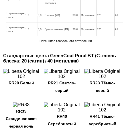
покрытия
Нержавеющая
1,0
8,0
Гладкая (2B)
38,0
Ограничено
125
A1
сталь
Нержавеющая
1,0
8,0
Браширование (4N)
38,0
Ограничено
125
A1
сталь
* Потенциал глобального потепления
Стандартные цвета GreenCoat Pural BT (Степень
блеска: 20 (сатин) / 40 (металлик)
RR20 Белый
RR21 Светло-
RR23 Тёмно-
серый
серый
RR33
RR40
RR41 Тёмно-
Скандинавская
Серебристый
серебристый
чёрная ночь