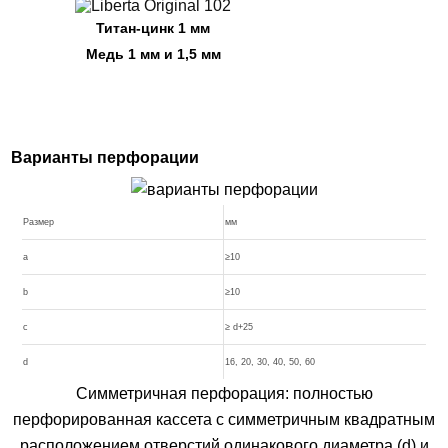
Титан-цинк 1 мм
Медь 1 мм и 1,5 мм
Варианты перфорации
Размер
мм
a
≥10
b
≥10
c
≥ d+25
d
16, 20, 30, 40, 50, 60
Симметричная перфорация: полностью
перфорированная кассета с симметричным квадратным
расположением отверстий одинакового диаметра (d) и