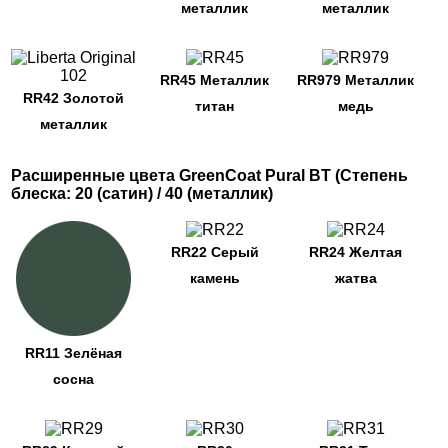
металлик
металлик
RR45 Металлик
RR979 Металлик
RR42 Золотой
титан
медь
металлик
Расширенные цвета GreenCoat Pural BT (Степень
блеска: 20 (сатин) / 40 (металлик)
RR22 Серый
RR24 Желтая
камень
жатва
RR11 Зелёная
сосна