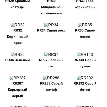
RR29 Красный
RR30
RR31 Тера
коттедж
Миндально-
коричневый
коричневый
RR32
RR34 Синяя река
RR35 Синее
Коричневый
озеро
орех
RR36 Зелёный
RR37 Зелёный
RR143 Белый
лес
туман
RR287
RR288 Серый
RR292 Серый
Карьерный
клифф
бетон
серый