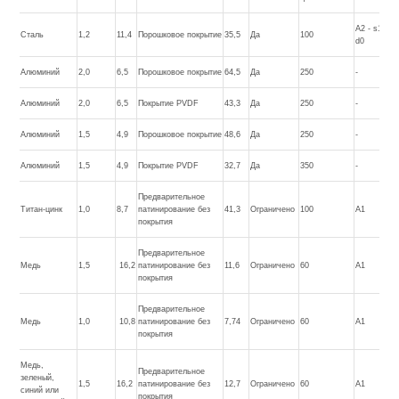
A2 - s1,
Сталь
1,2
11,4
Порошковое покрытие
35,5
Да
100
d0
Алюминий
2,0
6,5
Порошковое покрытие
64,5
Да
250
-
Алюминий
2,0
6,5
Покрытие PVDF
43,3
Да
250
-
Алюминий
1,5
4,9
Порошковое покрытие
48,6
Да
250
-
Алюминий
1,5
4,9
Покрытие PVDF
32,7
Да
350
-
Предварительное
Титан-цинк
1,0
8,7
патинирование без
41,3
Ограничено
100
A1
покрытия
Предварительное
Медь
1,5
16,2
патинирование без
11,6
Ограничено
60
A1
покрытия
Предварительное
Медь
1,0
10,8
патинирование без
7,74
Ограничено
60
A1
покрытия
Медь,
Предварительное
зеленый,
1,5
16,2
патинирование без
12,7
Ограничено
60
A1
синий или
покрытия