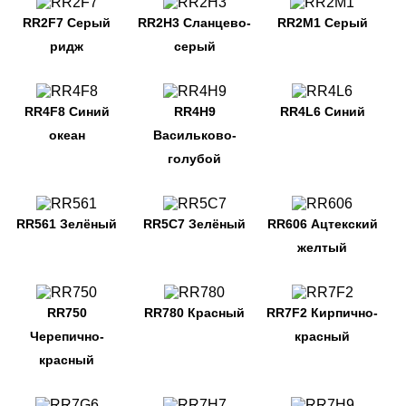
RR2F7 Серый
RR2H3 Сланцево-
RR2M1 Серый
ридж
серый
RR4F8 Синий
RR4H9
RR4L6 Синий
океан
Васильково-
голубой
RR561 Зелёный
RR5C7 Зелёный
RR606 Ацтекский
желтый
RR750
RR780 Красный
RR7F2 Кирпично-
Черепично-
красный
красный