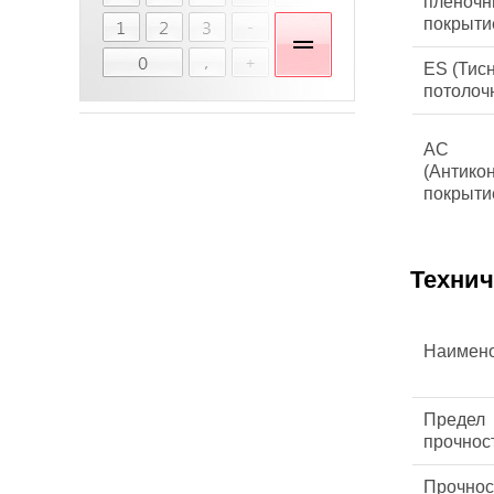
плёноч
покрыти
ES (Тис
потолоч
AC
(Антико
покрыти
Технич
Наимен
Предел
прочнос
Прочнос