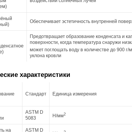
ным
воздействии солнечных лучей
ем)
нёный
Обеспечивает эстетичность внутренней повер
ный)
Предотвращает образование конденсата и кап
поверхности, когда температура снаружи низк
нденсатное
может поглощать воду в количестве до 900 г/м
е)
уклона кровли
еские характеристики
ование
Стандарт
Единица измерения
ASTM D
2
Н/мм
ти
5083
ть на
ASTM D