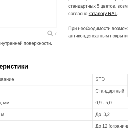
стандартных 5 цветов, воз
согласно
каталогу RAL
.
При необходимости возможн
7
антиконденсатным покрытие
внутренней поверхности.
еристики
ование
STD
Стандартный
, мм
0,9 - 5,0
 м
До 3,2
м
До 12 (ограни