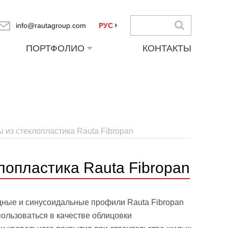
info@rautagroup.com
РУС
ПОРТФОЛИО
КОНТАКТЫ
из стеклопластика Rauta Fibropan
опластика Rauta Fibropan
ные и синусоидальные профили Rauta Fibropan
пользоваться в качестве облицовки