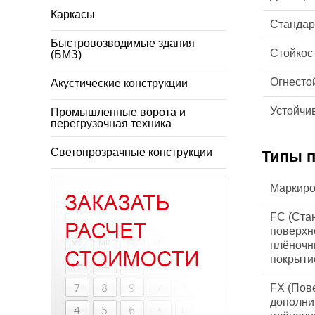
Каркасы
Стандар
Быстровозводимые здания
Стойкос
(БМЗ)
Огнесто
Акустические конструкции
Устойчи
Промышленные ворота и
перегрузочная техника
Cветопрозрачные конструкции
Типы 
Маркиро
FC (Ста
поверхн
плёноч
покрыти
FX (Пов
дополни