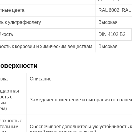
тные цвета
RAL 6002, RAL 
ть к ультрафиолету
Высокая
йкость
DIN 4102 B2
вость к коррозии и химическим веществам
Высокая
поверхности
вка
Описание
ндартная
ость с
Замедляет пожелтение и выгорания от солнеч
ным
ем)
ерхность с
тельным
Обеспечивает дополнительную устойчивость 