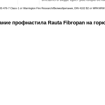
S 476-7 Class-1 от Warrington Fire Research/Великобритания, DIN 4102 B2 от MPA NRW
ние профнастила Rauta Fibropan на гор