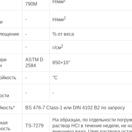
2
Н/мм
790M
2
-
Н/мм
ти
глощение
-
% от веса
2
-
г/см
при
ASTM D
650+10°
и
2584
ойкость
-
°C
-
-
ости
йкость*
BS 476-7 Class-1 или DIN 4102 B2 по запросу
На образцах, по отдельности погр
кая
TS-7279
раствор HCl в течение недели, не 
вость
внешнего вида. Цвет раствора ост