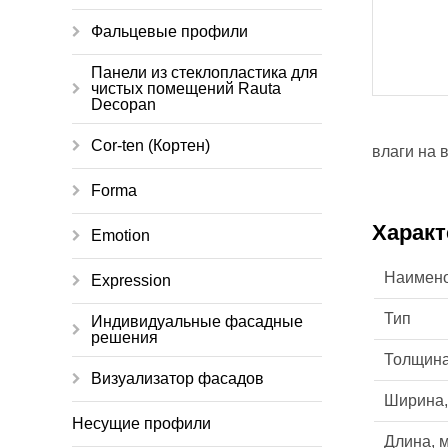
Фальцевые профили
Панели из стеклопластика для
чистых помещений Rauta
Decopan
Cor-ten (Кортен)
влаги на 
Forma
Характ
Emotion
Наимен
Expression
Тип
Индивидуальные фасадные
решения
Толщина
Визуализатор фасадов
Ширина,
Несущие профили
Длина, 