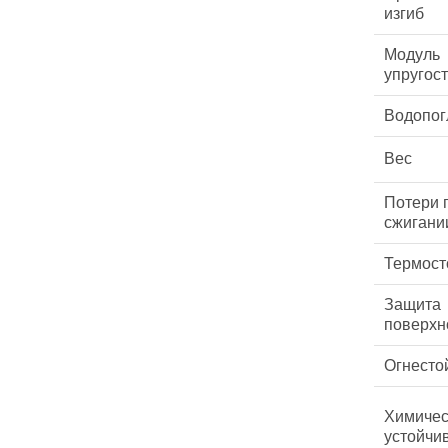
изгиб
Модуль
упругос
Водопо
Вес
Потери 
сжигани
Термост
Защита
поверхн
Огнесто
Химичес
устойчи