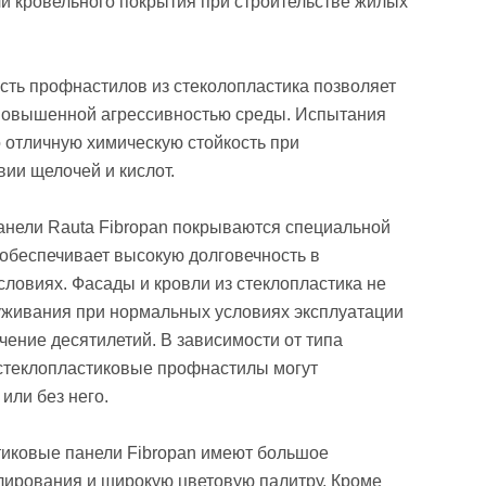
 кровельного покрытия при строительстве жилых
сть профнастилов из стеколопластика позволяет
 повышенной агрессивностью среды. Испытания
о отличную химическую стойкость при
ии щелочей и кислот.
анели Rauta Fibropan покрываются специальной
 обеспечивает высокую долговечность в
словиях. Фасады и кровли из стеклопластика не
уживания при нормальных условиях эксплуатации
ечение десятилетий. В зависимости от типа
стеклопластиковые профнастилы могут
или без него.
иковые панели Fibropan имеют большое
лирования и широкую цветовую палитру. Кроме