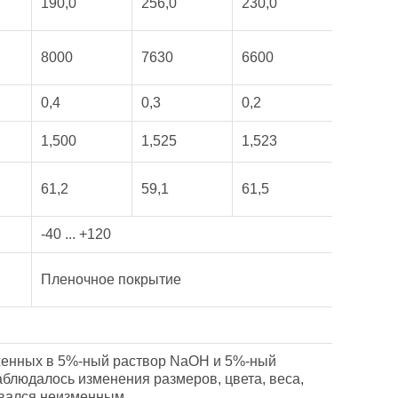
190,0
256,0
230,0
8000
7630
6600
0,4
0,3
0,2
1,500
1,525
1,523
61,2
59,1
61,5
-40 ... +120
Пленочное покрытие
уженных в 5%-ный раствор NaOH и 5%-ный
наблюдалось изменения размеров, цвета, веса,
авался неизменным.