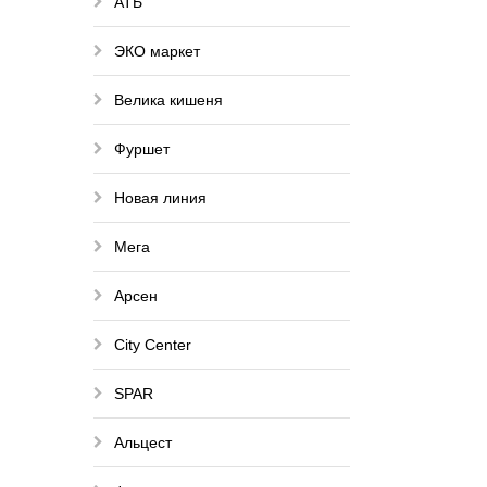
АТБ
ЭКО маркет
Велика кишеня
Фуршет
Новая линия
Мега
Арсен
City Center
SPAR
Альцест