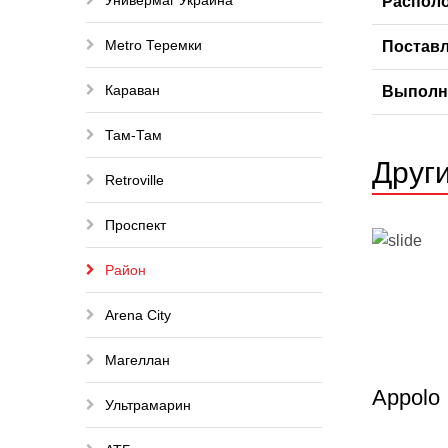
Универмаг Украина
Располо
Metro Теремки
Поставл
Караван
Выполн
Там-Там
Друг
Retroville
Проспект
Район
Arena City
Магеллан
Appolo
Ультрамарин