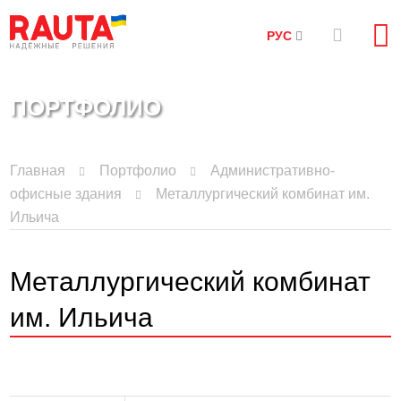
РУС
ПОРТФОЛИО
Главная
Портфолио
Административно-
офисные здания
Металлургический комбинат им.
Ильича
Металлургический комбинат
им. Ильича