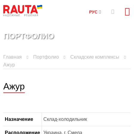
РУС
ПОРТФОЛИО
Главная
Портфолио
Складские комплексы
Ажур
Ажур
Назначение
Склад-холодильник
Расположение
Украина, г. Смела