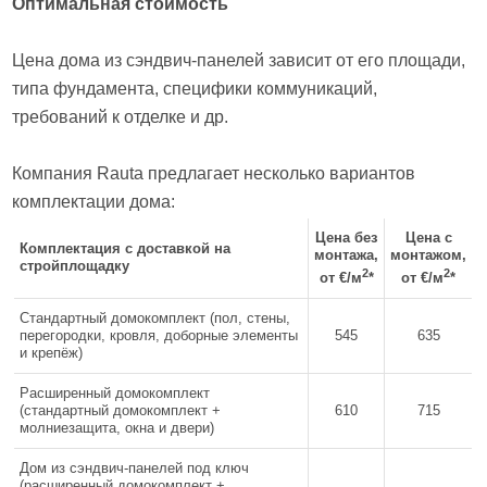
Оптимальная стоимость
Цена дома из сэндвич-панелей зависит от его площади,
типа фундамента, специфики коммуникаций,
требований к отделке и др.
Компания Rauta предлагает несколько вариантов
комплектации дома:
Цена без
Цена с
Комплектация с доставкой на
монтажа,
монтажом,
стройплощадку
2
2
от €/м
*
от €/м
*
Стандартный домокомплект (пол, стены,
перегородки, кровля, доборные элементы
545
635
и крепёж)
Расширенный домокомплект
(стандартный домокомплект +
610
715
молниезащита, окна и двери)
Дом из сэндвич-панелей под ключ
(расширенный домокомплект +