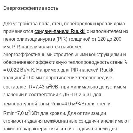
Энергоэффективность
Для устройства пола, стен, перегородок и кровли дома
применяются
сэндвич-панели Ruukki
с наполнителем из
пенополиизоцианурата (PIR) толщиной от 120 до 200
мм. PIR-панели являются наиболее
энергоэффективными строительными конструкциями и
обеспечивают эффективную теплопроводность стены λ
= 0,022 Вт/м·К. Например, для PIR-панелей Ruukki
толщиной 160 мм сопротивление теплопередаче
2
составляет R=7,43 м
К/Вт при минимально допустимом
значении в соответствии с ДБН В.2.6-31 для I
2
температурной зоны Rmin=4,0 м
К/Вт для стен и
2
Rmin=7,0 м
К/Вт для кровли. Для оптимизации
стоимости здания межкомнатные сэндвич-панели имеют
такие же характеристики, что и сэндвич-панели для