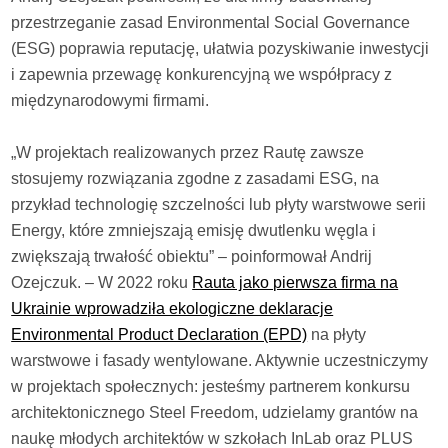
przestrzeganie zasad Environmental Social Governance
(ESG) poprawia reputację, ułatwia pozyskiwanie inwestycji
i zapewnia przewagę konkurencyjną we współpracy z
międzynarodowymi firmami.
„W projektach realizowanych przez Rautę zawsze
stosujemy rozwiązania zgodne z zasadami ESG, na
przykład technologię szczelności lub płyty warstwowe serii
Energy, które zmniejszają emisję dwutlenku węgla i
zwiększają trwałość obiektu” – poinformował Andrij
Ozejczuk. – W 2022 roku
Rauta jako pierwsza firma na
Ukrainie wprowadziła ekologiczne deklaracje
Environmental Product Declaration (EPD)
na płyty
warstwowe i fasady wentylowane. Aktywnie uczestniczymy
w projektach społecznych: jesteśmy partnerem konkursu
architektonicznego Steel Freedom, udzielamy grantów na
naukę młodych architektów w szkołach InLab oraz PLUS