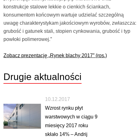
konstrukcje stalowe lekkie o cienkich ściankach,
konsumentom końcowym wartuje udzielać szczególną
uwagę charakterystykam jakościowym wyrobów, zwłaszcza:
grubość i gatunek stali, stopien cynkowania, grubość i typ
powłoki polimerowej.”
Zobacz prezentację „Rynek blachy 2017” (ros.)
Drugie
aktualności
10.12.2017
Wzrost rynku płyt
warstwowych w ciągu 9
miesięcy 2017 roku
skłało 14% – Andrij