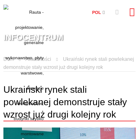
POL
INFOCENTRUM
Dom
Aktualności
Ukraiński rynek stali powlekanej
demonstruje stały wzrost już drugi kolejny rok
Ukraiński rynek stali
powlekanej demonstruje stały
wzrost już drugi kolejny rok