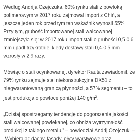
Według Andrija Ozejczuka, 60% rynku stali z powłoką
polimerowym w 2017 roku zajmował import z Chiń, a
jeszcze jeden rok przed tym ten wskaźnik wynosił 55%.
Przy tym, grubość importowanej stali walcowanej
zmniejszyła się: w 2017 roku import stali o grubości 0,5-0,6
mm upadł trzykrotnie, kiedy dostawy stali 0,4-0,5 mm
wzrosły w 2,9 razy.
Mówiąc o stali ocynkowanej, dyrektor Rauta zawiadomił, że
79% rynku zajmuje stal niekonstrukcyjna DX51 z
niegwarantowaną granicą płynności, a 57% segmentu – to
2
jest produkcja o powloce poniżej 140 g/m
.
„Dzisiaj spostrzegamy tendencję do pogorszenia jakości
stali walcowanej powlekanej, co obniża wytrzymałość
produkcji z takiego metalu,” – powiedział Andrij Ozejczuk. –
„Wybierając dachy, fasady, płyty warstwowe oraz