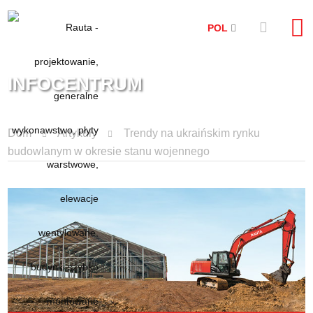
POL
INFOCENTRUM
Dom
Artykuły
Trendy na ukraińskim rynku
budowlanym w okresie stanu wojennego