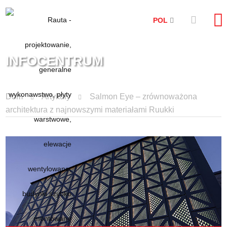
POL
INFOCENTRUM
Dom
Artykuły
Salmon Eye – zrównoważona
architektura z najnowszymi materiałami Ruukki