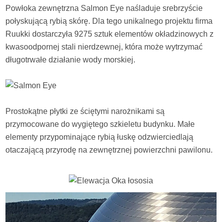
Powłoka zewnętrzna Salmon Eye naśladuje srebrzyście
połyskującą rybią skórę. Dla tego unikalnego projektu firma
Ruukki dostarczyła 9275 sztuk elementów okładzinowych z
kwasoodpornej stali nierdzewnej, która może wytrzymać
długotrwałe działanie wody morskiej.
Prostokątne płytki ze ściętymi narożnikami są
przymocowane do wygiętego szkieletu budynku. Małe
elementy przypominające rybią łuskę odzwierciedlają
otaczającą przyrodę na zewnętrznej powierzchni pawilonu.