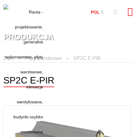
POL
PRODUKCJA
Dom
Plyty warstwowe
SP2C E-PIR
SP2C E-PIR