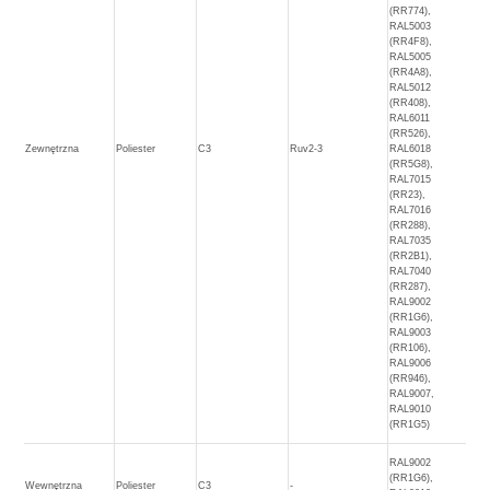
(RR774),
RAL5003
(RR4F8),
RAL5005
(RR4A8),
RAL5012
(RR408),
RAL6011
(RR526),
Zewnętrzna
Poliester
C3
Ruv2-3
RAL6018
(RR5G8),
RAL7015
(RR23),
RAL7016
(RR288),
RAL7035
(RR2B1),
RAL7040
(RR287),
RAL9002
(RR1G6),
RAL9003
(RR106),
RAL9006
(RR946),
RAL9007,
RAL9010
(RR1G5)
RAL9002
(RR1G6),
Wewnętrzna
Poliester
C3
-