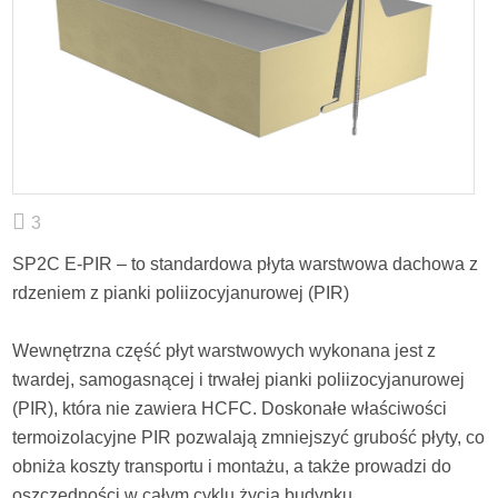
3
SP2C E-PIR – to standardowa płyta warstwowa dachowa z
rdzeniem z pianki poliizocyjanurowej (PIR)
Wewnętrzna część płyt warstwowych wykonana jest z
twardej, samogasnącej i trwałej pianki poliizocyjanurowej
(PIR), która nie zawiera HCFC. Doskonałe właściwości
termoizolacyjne PIR pozwalają zmniejszyć grubość płyty, co
obniża koszty transportu i montażu, a także prowadzi do
oszczędności w całym cyklu życia budynku.