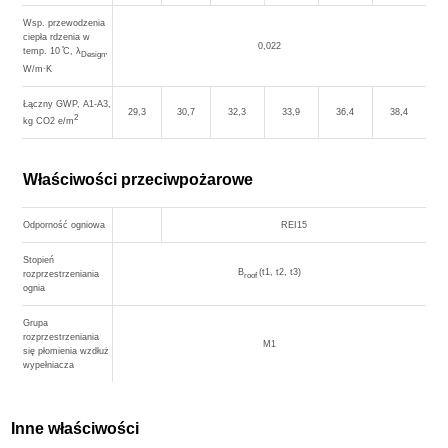
Wsp. przewodzenia
ciepła rdzenia w
0,022
temp. 10 ̊С, λ
,
Design
W/m∙K
Łączny GWP, A1-A3,
29,3
30,7
32,3
33,9
36,4
38,4
2
kg CO2 e/m
Właściwości przeciwpożarowe
Odporność ogniowa
REI15
Stopień
B
(t1, t2, t3)
rozprzestrzeniania
roof
ognia
Grupa
rozprzestrzeniania
М1
się płomienia wzdłuż
wypełniacza
Inne właściwości