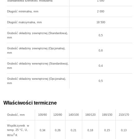
Standardowa szerokość modularna
1 000
Długość minimalna, mm
2 000
Długość maksymalna, mm
18 500
Grubość okładziny zewnętrznej (Standardowa),
0,5
mm
Grubość okładziny zewnętrznej (Opcjonalna),
0,6
mm
Grubość okładziny wewnętrznej (Standardowa),
0,4
mm
Grubość okładziny wewnętrznej (Opcjonalna),
0,5
mm
Właściwości termiczne
Grubość, mm
100/60
120/80
140/100
160/120
190/150
210/170
Współczynnik w
temp. 25 °C, U,
0,34
0,26
0,21
0,18
0,15
0,13
2
W/m
∙K