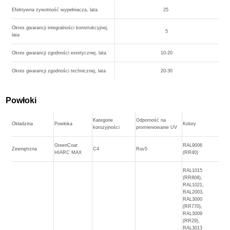
Efektywna żywotność wypełniacza, lata
25
Okres gwarancji integralności konstrukcyjnej,
5
lata
Okres gwarancji zgodności estetycznej, lata
10-20
Okres gwarancji zgodności technicznej, lata
20-30
Powłoki
Kategorie
Odporność na
Okładzina
Powłoka
Kolory
korozyjności
promieniowanie UV
GreenCoat
RAL9006
Zewnętrzna
C4
Ruv5
HIARC MAX
(RR40)
RAL1015
(RR808),
RAL1021,
RAL2003,
RAL3000
(RR770),
RAL3009
(RR29),
RAL3013