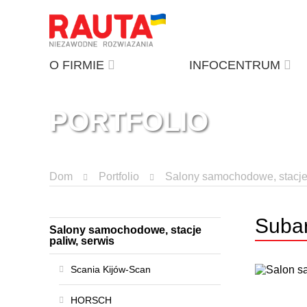
O FIRMIE
INFOCENTRUM
PORTFOLIO
Dom
Portfolio
Salony samochodowe, stacje 
Subar
Salony samochodowe, stacje
paliw, serwis
Scania Kijów-Scan
HORSCH