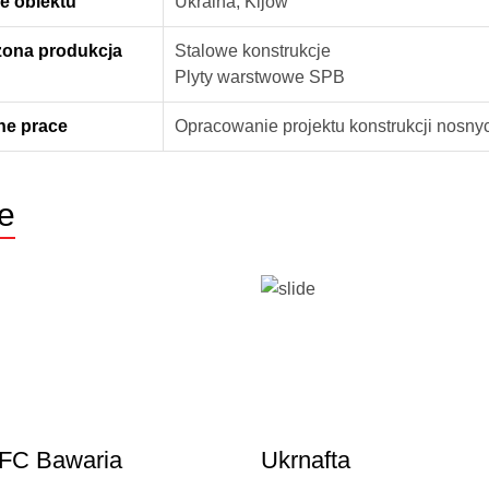
e obiektu
Ukraina, Kijów
zona produkcja
Stalowe konstrukcje
Plyty warstwowe SPB
e prace
Opracowanie projektu konstrukcji nosny
e
C Bawaria
Ukrnafta