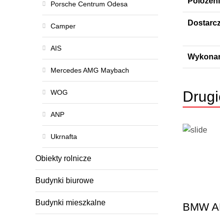
Polozeni
Porsche Centrum Odesa
Dostarc
Camper
AIS
Wykonan
Mercedes AMG Maybach
WOG
Drugi
АNP
Ukrnafta
Obiekty rolnicze
Budynki biurowe
Budynki mieszkalne
BMW AF