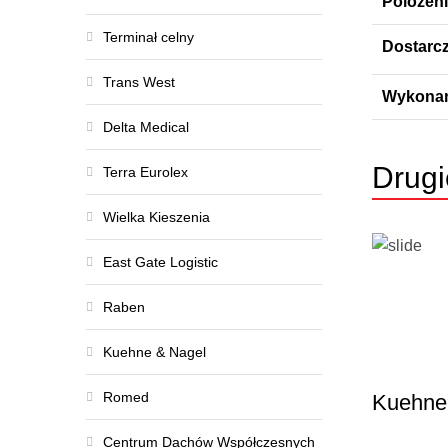
Polozeni
Terminał celny
Dostarc
Trans West
Wykonan
Delta Medical
Drugi
Terra Eurolex
Wielka Kieszenia
East Gate Logistic
Raben
Kuehne & Nagel
Romed
Kuehne
Centrum Dachów Współczesnych