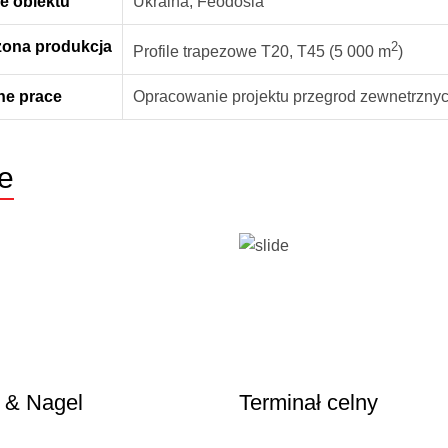
e obiektu
Ukraina, Feodosia
zona produkcja
2
Profile trapezowe Т20, Т45 (5 000 m
)
e prace
Opracowanie projektu przegrod zewnetrzny
e
 & Nagel
Terminał celny