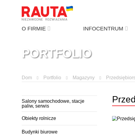
O FIRMIE
INFOCENTRUM
PORTFOLIO
Dom
Portfolio
Magazyny
Przedsiębior
Przed
Salony samochodowe, stacje
paliw, serwis
Obiekty rolnicze
Budynki biurowe