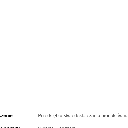
czenie
Przedsiębiorstwo dostarczania produktów n