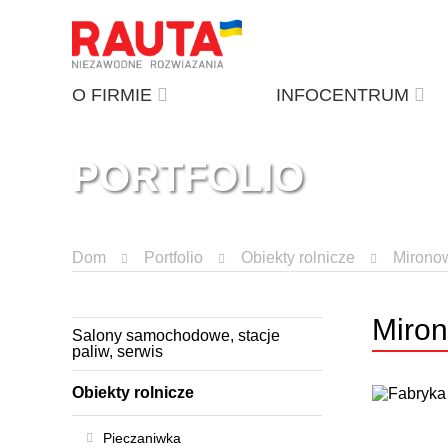
O FIRMIE
INFOCENTRUM
PORTFOLIO
Dom
Portfolio
Obiekty rolnicze
Mirono
Miron
Salony samochodowe, stacje
paliw, serwis
Obiekty rolnicze
Pieczaniwka