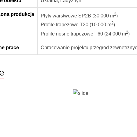
e obiektu
Ukraina, Ladyzhyn
zona produkcja
2
Plyty warstwowe SP2B (30 000 m
)
2
Profile trapezowe Т20 (10 000 m
)
2
Profile nosne trapezowe Т60 (24 000 m
)
e prace
Opracowanie projektu przegrod zewnetrzny
e