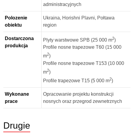
administracyjnych
Polozenie
Ukraina, Horishni Plavni, Połtawa
obiektu
region
Dostarczona
2
Plyty warstwowe SPB (25 000 m
)
produkcja
Profile nosne trapezowe Т60 (15 000
2
m
)
Profile nosne trapezowe Т153 (10 000
2
m
)
2
Profile trapezowe Т15 (5 000 m
)
Wykonane
Opracowanie projektu konstrukcji
prace
nosnych oraz przegrod zewnetrznych
Drugie