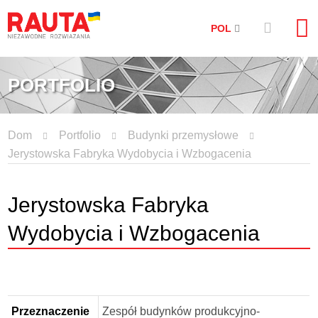
POL
PORTFOLIO
Dom
Portfolio
Budynki przemysłowe
Jerystowska Fabryka Wydobycia i Wzbogacenia
Jerystowska Fabryka
Wydobycia i Wzbogacenia
Przeznaczenie
Zespół budynków produkcyjno-